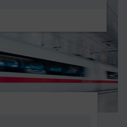
Metanavigatio