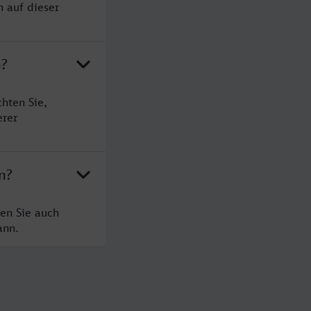
n auf dieser
n?
hten Sie,
erer
n?
ten Sie auch
ann.