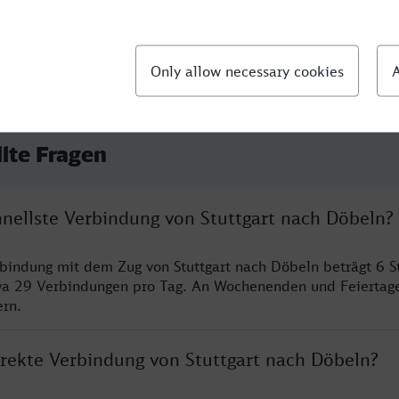
llte Fragen
hnellste Verbindung von Stuttgart nach Döbeln?
rbindung mit dem Zug von Stuttgart nach Döbeln beträgt 6 
wa 29 Verbindungen pro Tag. An Wochenenden und Feiertage
ern.
irekte Verbindung von Stuttgart nach Döbeln?