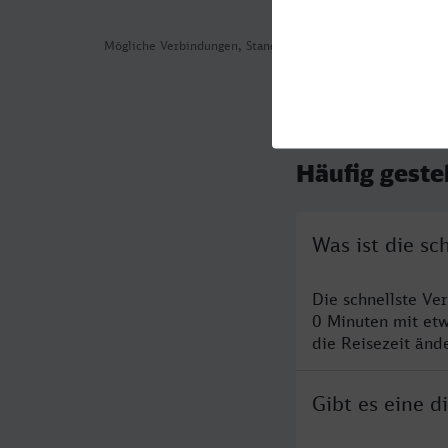
Mögliche Verbindungen, Stand: 2026-08-02 00:27
Häufig geste
Was ist die sc
Die schnellste Ve
0 Minuten mit et
die Reisezeit änd
Gibt es eine d