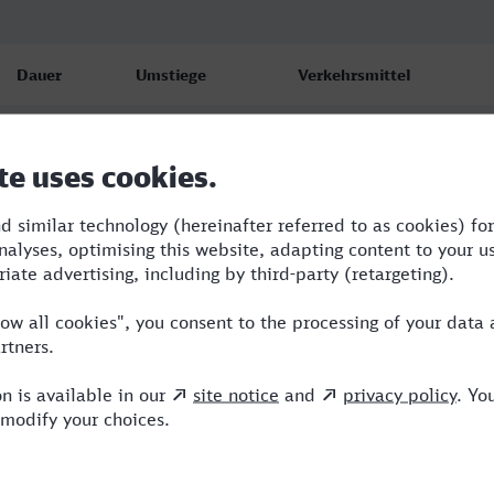
Dauer
Umstiege
Verkehrsmittel
6:00
3
IC,ICE,MRB
6:04
1
ICE,MRB
9:55
2
ICE,MRB