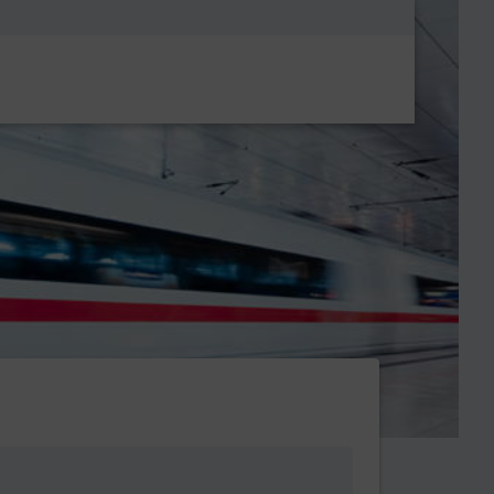
Metanavigatio