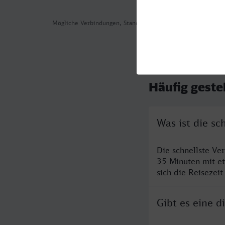
Mögliche Verbindungen, Stand: 2026-08-04 11:49
Häufig geste
Was ist die sc
Die schnellste Ve
35 Minuten mit e
sich die Reisezeit
Gibt es eine d