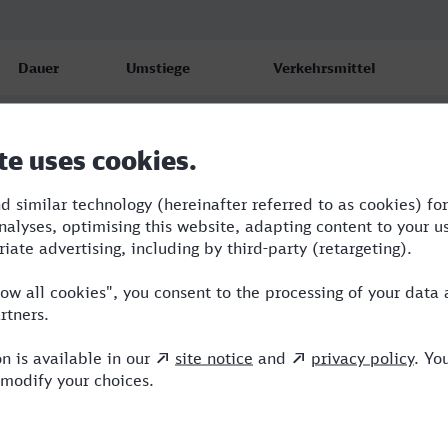
Dauer
Umstiege
Verkehrsmittel
3:35
4
RE,RRB,ICE,IC
3:54
2
RRB,ICE
4:33
3
BUS,ICE,NX