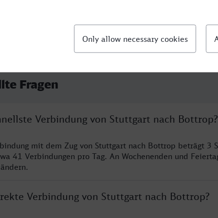
llte Fragen
hnellste Verbindung von Stuttgart nach Bottrop?
rbindung mit dem Zug von Stuttgart nach Bottrop beträgt 3 
twa 41 Verbindungen pro Tag. An Wochenenden und Feierta
 ändern.
irekte Verbindung von Stuttgart nach Bottrop?