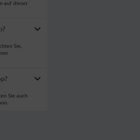
n auf dieser
p?
chten Sie,
erer
op?
ten Sie auch
ann.