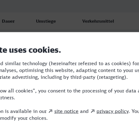
Dauer
Umstiege
Verkehrsmittel
7:00
1
ICE,VIA
8:10
3
RE,ICE
9:07
3
RE,OE,ICE,VIA