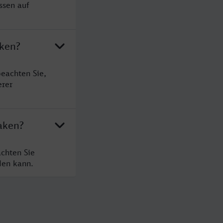
ssen auf
aken?
beachten Sie,
erer
laken?
achten Sie
den kann.