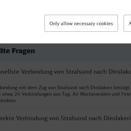
llte Fragen
hnellste Verbindung von Stralsund nach Dinslak
rbindung mit dem Zug von Stralsund nach Dinslaken beträgt
t etwa 24 Verbindungen pro Tag. An Wochenenden und Feie
 ändern.
irekte Verbindung von Stralsund nach Dinslaken