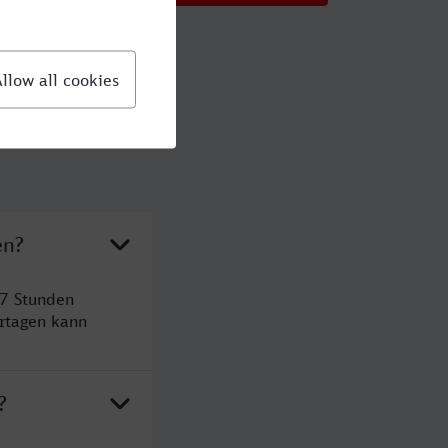
en?
 7 Stunden
rtagen kann
?