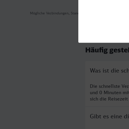
Mögliche Verbindungen, Stand: 2026-08-07 04:14
Häufig geste
Was ist die sc
Die schnellste Ve
und 0 Minuten mi
sich die Reisezeit
Gibt es eine d