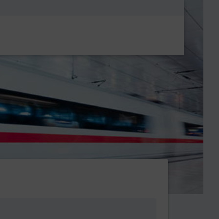
Metanavigatio