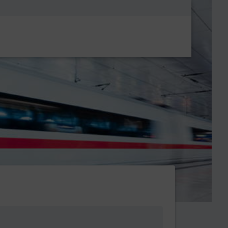
Metanavigatio