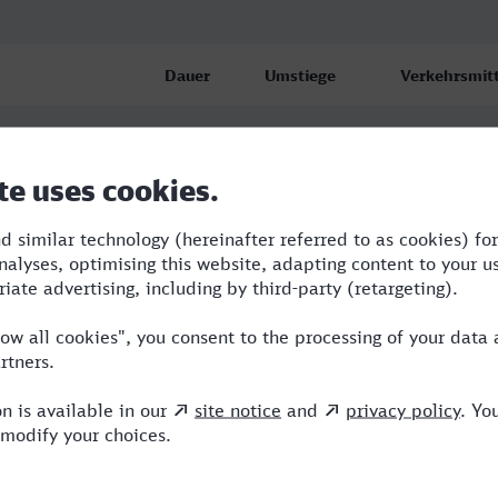
Dauer
Umstiege
Verkehrsmitt
0:50
2
RB,S
2:10
1
RE,VLX
Pfalz
1:43
2
RB,BUS,RE