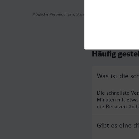
Mögliche Verbindungen, Stand: 2026-08-02 03:00
Häufig geste
Was ist die s
Die schnellste Ve
Minuten mit etwa
die Reisezeit änd
Gibt es eine 