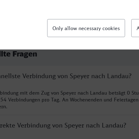
llte Fragen
chnellste Verbindung von Speyer nach Landau?
rbindung mit dem Zug von Speyer nach Landau beträgt 0 St
 54 Verbindungen pro Tag. An Wochenenden und Feiertagen 
ern.
direkte Verbindung von Speyer nach Landau?