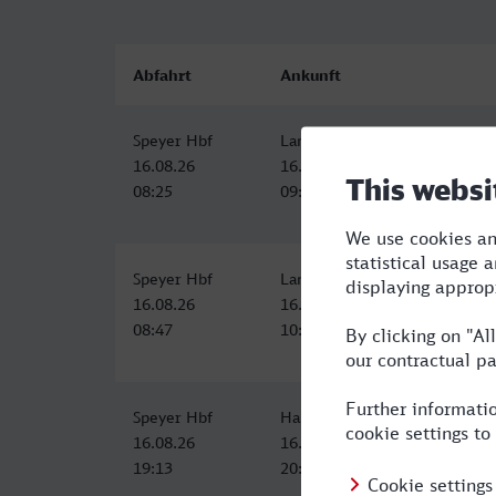
Abfahrt
Ankunft
Speyer Hbf
Landau (Pfalz) Hbf
16.08.26
16.08.26
08:25
09:15
Speyer Hbf
Landau (Pfalz) Hbf
16.08.26
16.08.26
08:47
10:57
Speyer Hbf
Hauptbahnhof, Landau in der 
16.08.26
16.08.26
19:13
20:56