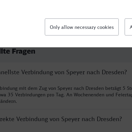
llte Fragen
chnellste Verbindung von Speyer nach Dresden?
rbindung mit dem Zug von Speyer nach Dresden beträgt 5 S
twa 35 Verbindungen pro Tag. An Wochenenden und Feierta
 ändern.
direkte Verbindung von Speyer nach Dresden?