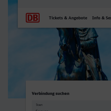
Hauptnavigation
Tickets & Angebote
Info & Se
Speyer Hbf - Dresden Hbf
Verbindung suchen
Start