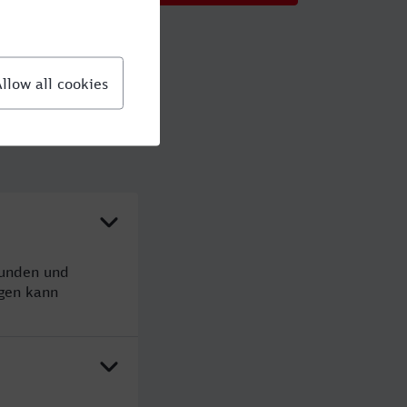
tunden und
gen kann