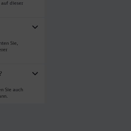
 auf dieser
ten Sie,
erer
?
en Sie auch
ann.