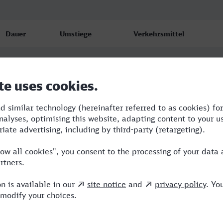
Dauer
Umstiege
Verkehrsmittel
5:45
3
S,ICE,IC
7:02
3
RE,ICE
10:47
2
RE,ICE