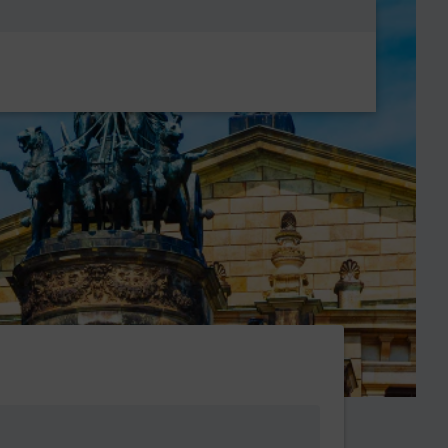
Metanavigatio