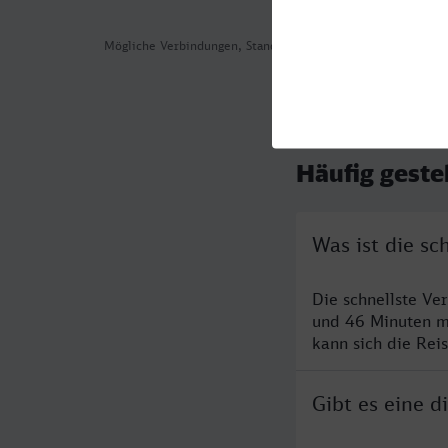
Mögliche Verbindungen, Stand: 2026-08-04 02:42
Häufig geste
Was ist die s
Die schnellste Ve
und 46 Minuten m
kann sich die Rei
Gibt es eine 