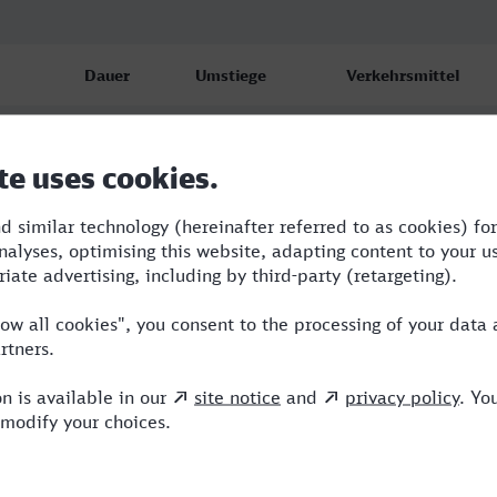
Dauer
Umstiege
Verkehrsmittel
n
3:46
4
RE,ICE,IC
n
4:48
1
RE,ARV
n
4:49
2
RE,ARV