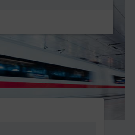
Metanavigatio