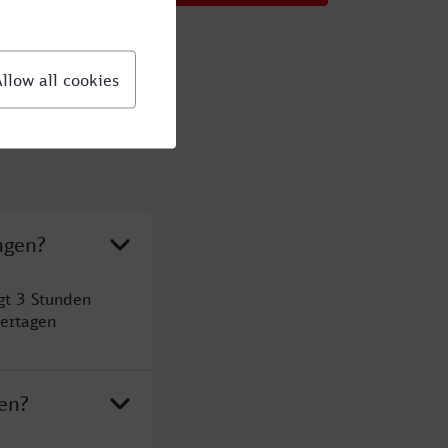
ngen?
gt 3 Stunden
ertagen
en?