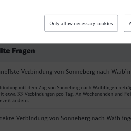
llte Fragen
chnellste Verbindung von Sonneberg nach Waibli
rbindung mit dem Zug von Sonneberg nach Waiblingen beträ
it etwa 33 Verbindungen pro Tag. An Wochenenden und Fei
sezeit ändern.
direkte Verbindung von Sonneberg nach Waibling