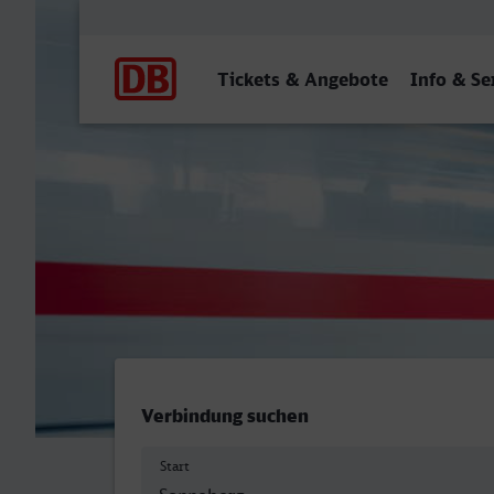
Hauptnavigation
Tickets & Angebote
Info & Se
Sonneberg (Thür) Hbf - R
Verbindung suchen
Start