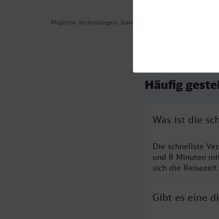
Mögliche Verbindungen, Stand: 2026-08-07 00:27
Häufig geste
Was ist die s
Die schnellste V
und 8 Minuten mi
sich die Reisezeit
Gibt es eine 