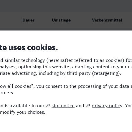
Dauer
Umstiege
Verkehrsmittel
m
4:08
2
RE,RJ,ICE
m
4:09
2
RE,RJ,ICE
m
4:24
3
RE,BRB,ICE