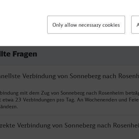
llte Fragen
chnellste Verbindung von Sonneberg nach Rosen
erbindung mit dem Zug von Sonneberg nach Rosenheim beträ
t etwa 23 Verbindungen pro Tag. An Wochenenden und Feie
 ändern.
direkte Verbindung von Sonneberg nach Rosenhe