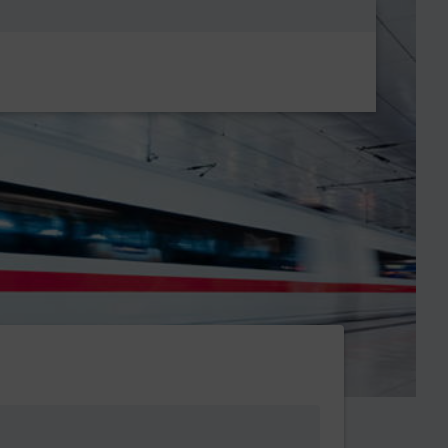
Metanavigatio