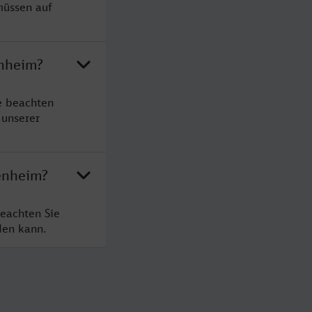
müssen auf
enheim?
e beachten
 unserer
enheim?
eachten Sie
den kann.