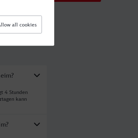
heim?
gt 4 Stunden
rtagen kann
im?