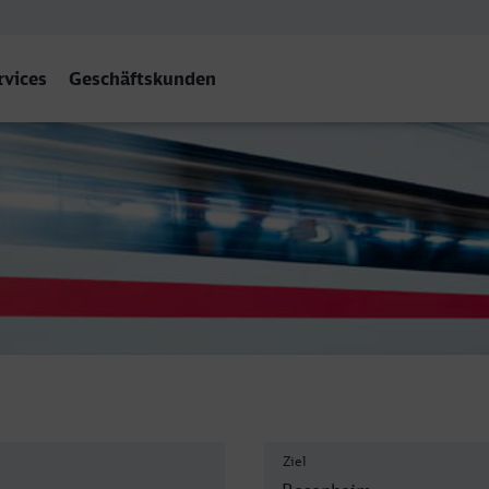
rvices
Geschäftskunden
osenheim
Ziel