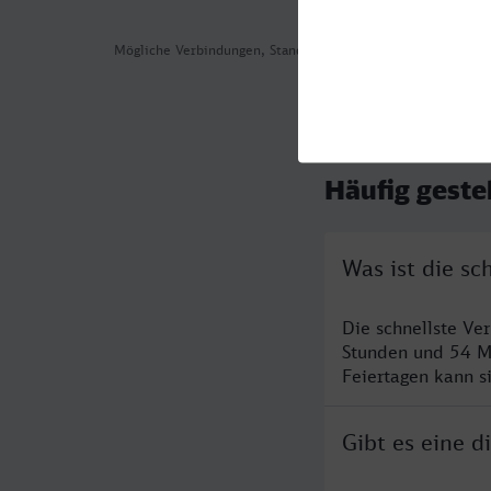
Mögliche Verbindungen, Stand: 2026-08-01 05:28
Häufig geste
Was ist die s
Die schnellste Ve
Stunden und 54 M
Feiertagen kann s
Gibt es eine 