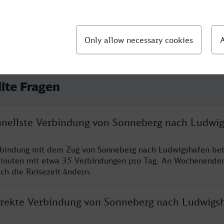
llte Fragen
chnellste Verbindung von Sonneberg nach Ludwi
rbindung mit dem Zug von Sonneberg nach Ludwigshafen bet
inuten mit etwa 35 Verbindungen pro Tag. An Wochenende
ich die Reisezeit ändern.
direkte Verbindung von Sonneberg nach Ludwigs