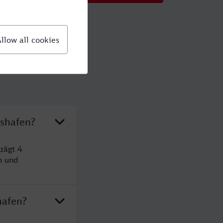
gshafen?
rägt 4
n und
hafen?