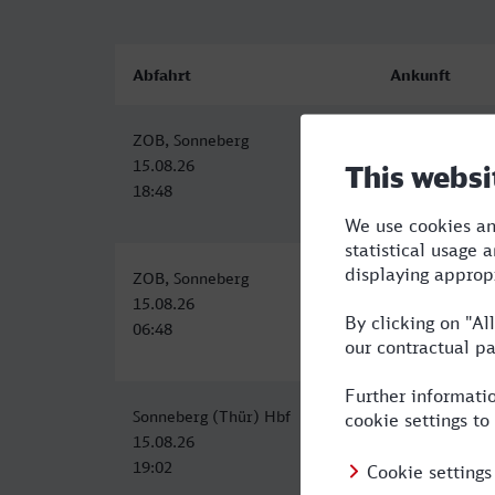
Abfahrt
Ankunft
ZOB, Sonneberg
Ludwigshafen 
15.08.26
15.08.26
18:48
23:42
ZOB, Sonneberg
Ludwigshafen 
15.08.26
15.08.26
06:48
12:56
Sonneberg (Thür) Hbf
Ludwigshafen 
15.08.26
16.08.26
19:02
07:43