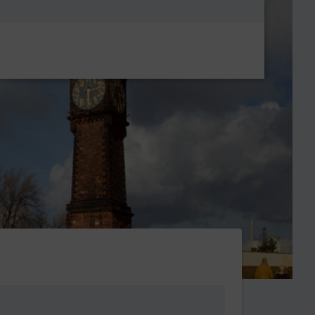
Metanavigatio