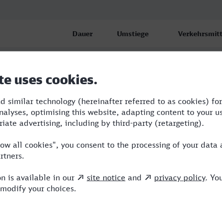
Dauer
Umstiege
Verkehrsmitt
(Rh) Hbf
4:54
5
BUS,RE,S,ICE
(Rh) Hbf
6:08
3
BUS,RE,ICE
(Rh) Hbf
12:41
2
STB,RE,ICE