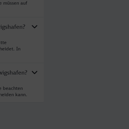
ie müssen auf
igshafen?
tte
heidet. In
wigshafen?
te beachten
cheiden kann.