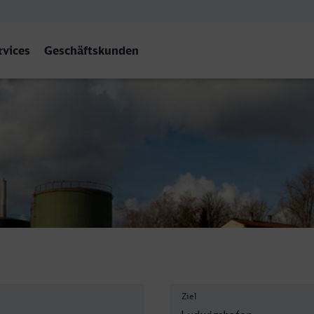
rvices
Geschäftskunden
hafen (Rh) Hbf
Ziel