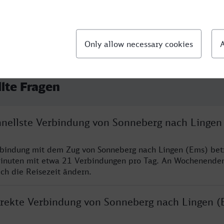
llte Fragen
chnellste Verbindung von Sonneberg nach Lingen
rbindung mit dem Zug von Sonneberg nach Lingen (Ems) bet
inuten mit etwa 21 Verbindungen pro Tag. An Wochenende
ich die Reisezeit ändern.
direkte Verbindung von Sonneberg nach Lingen (