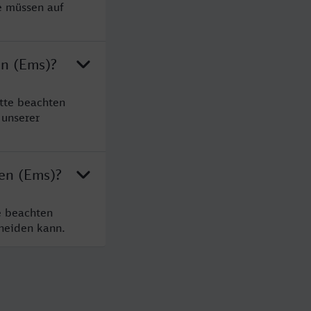
e müssen auf
en (Ems)?
tte beachten
 unserer
gen (Ems)?
e beachten
cheiden kann.