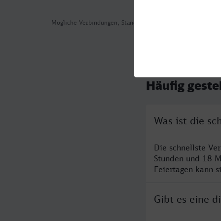
Mögliche Verbindungen, Stand: 2026-08-05 09:08
Häufig geste
Was ist die s
Die schnellste Ve
Stunden und 18 M
Feiertagen kann s
Gibt es eine 