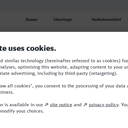
Dauer
Umstiege
Verkehrsmittel
s)
6:18
5
RE,ICE,IC,NX
s)
7:51
6
WFB,RE,ICE,NX
s)
10:51
3
WFB,RE,ICE