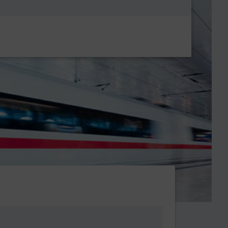
Metanavigatio