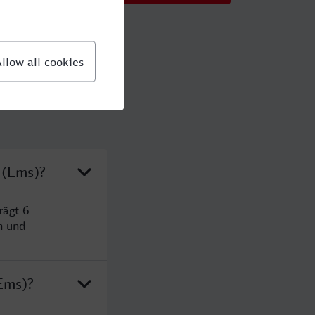
 (Ems)?
rägt 6
n und
Ems)?