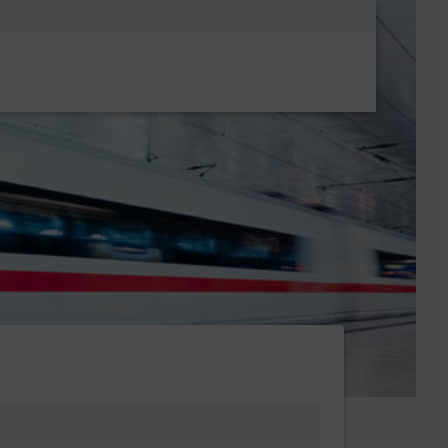
Metanavigatio