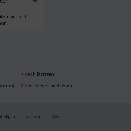
er?
hten Sie auch
ann.
nach Dorsten
arburg
von Speyer nach Halle
kündigen
Konzern
LkSG