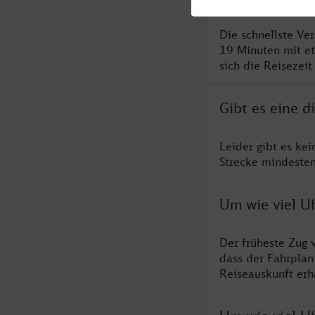
Die schnellste Ve
19 Minuten mit e
sich die Reisezeit
Gibt es eine d
Leider gibt es kei
Strecke mindesten
Um wie viel Uh
Der früheste Zug 
dass der Fahrplan
Reiseauskunft erha