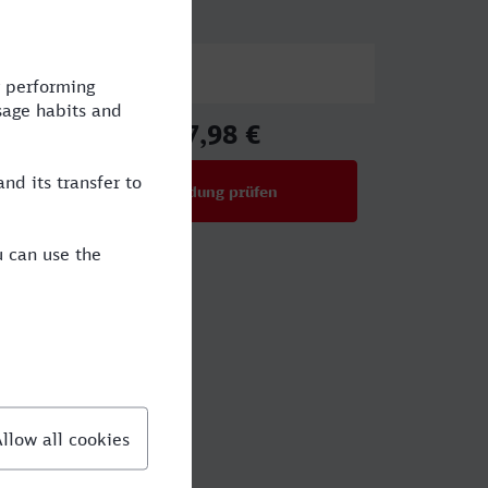
Preis
17,98 €
ab
Verbindung prüfen
für Preise ab 17,98 €
?