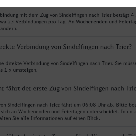
rbindung mit dem Zug von Sindelfingen nach Trier beträgt 4
twa 23 Verbindungen pro Tag. An Wochenenden und Feierta
 ändern.
irekte Verbindung von Sindelfingen nach Trier?
ne direkte Verbindung von Sindelfingen nach Trier. Sie müss
s 1 x umsteigen.
r fährt der erste Zug von Sindelfingen nach Tri
von Sindelfingen nach Trier fährt um 06:08 Uhr ab. Bitte be
 sich an Wochenenden und Feiertagen unterscheidet. In uns
lten Sie alle Informationen auf einen Blick.