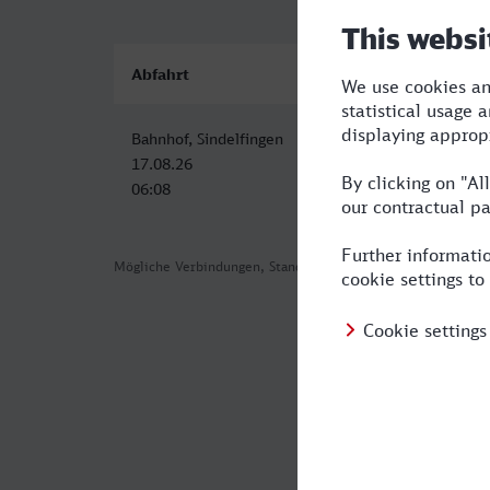
Abfahrt
Ankunft
Bahnhof, Sindelfingen
Trier Hbf
17.08.26
17.08.26
06:08
10:27
Mögliche Verbindungen, Stand: 2026-08-03 02:57
Häufig geste
Was ist die sc