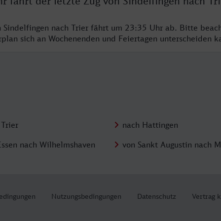
r fährt der letzte Zug von Sindelfingen nach Tri
n Sindelfingen nach Trier fährt um 23:35 Uhr ab. Bitte beac
hrplan sich an Wochenenden und Feiertagen unterscheiden k
Trier
nach Hattingen
Essen nach Wilhelmshaven
von Sankt Augustin nach M
edingungen
Nutzungsbedingungen
Datenschutz
Vertrag 