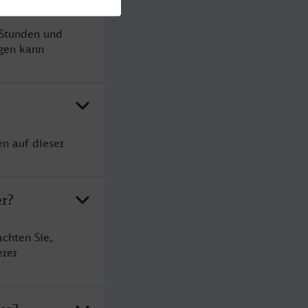
 Stunden und
gen kann
en auf dieser
er?
achten Sie,
erer