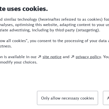
Dauer
Umstiege
Verkehrsmittel
4:19
3
BUS,RE,ICE
llte Fragen
hnellste Verbindung von Sindelfingen nach Trier