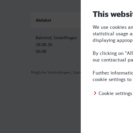
Abfahrt
Ankunft
Bahnhof, Sindelfingen
Mannheim H
18.08.26
18.08.26
06:08
07:26
Mögliche Verbindungen, Stand: 2026-08-04 15:05
Häufig geste
Was ist die s