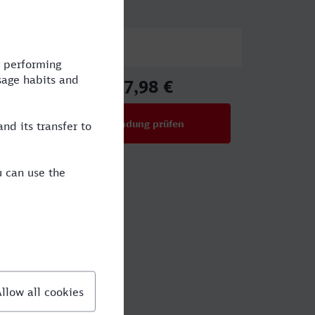
Preis
17,98 €
ab
Verbindung prüfen
für Preise ab 17,98 €
nheim?