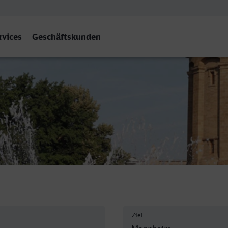
rvices
Geschäftskunden
annheim Hbf
Ziel