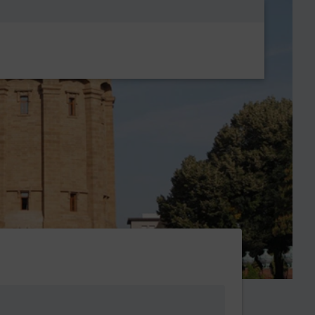
Metanavigatio