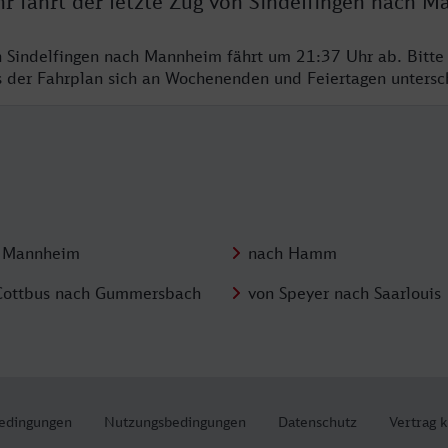
hr fährt der letzte Zug von Sindelfingen nach 
n Sindelfingen nach Mannheim fährt um 21:37 Uhr ab. Bitte
ss der Fahrplan sich an Wochenenden und Feiertagen unters
 Mannheim
nach Hamm
Cottbus nach Gummersbach
von Speyer nach Saarlouis
edingungen
Nutzungsbedingungen
Datenschutz
Vertrag 