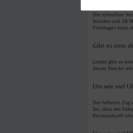
Die schnellste Ve
Stunden und 18 M
Feiertagen kann s
Gibt es eine 
Leider gibt es ke
dieser Strecke mi
Um wie viel U
Der früheste Zug 
Sie, dass der Fah
Reiseauskunft erha