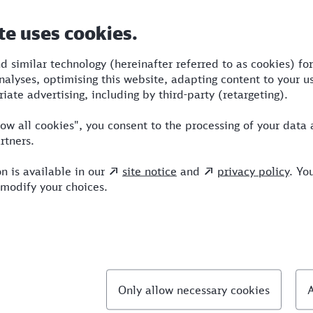
Dauer
Umstiege
Verkehrsmittel
bf
1:18
2
BUS,RE,ICE
llte Fragen
chnellste Verbindung von Sindelfingen nach Man