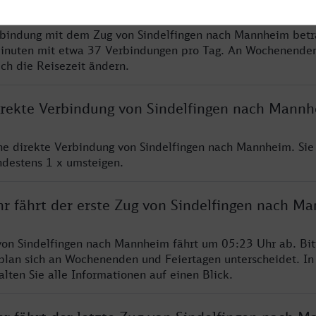
rbindung mit dem Zug von Sindelfingen nach Mannheim betr
inuten mit etwa 37 Verbindungen pro Tag. An Wochenende
ich die Reisezeit ändern.
direkte Verbindung von Sindelfingen nach Mann
ine direkte Verbindung von Sindelfingen nach Mannheim. Si
ndestens 1 x umsteigen.
hr fährt der erste Zug von Sindelfingen nach M
von Sindelfingen nach Mannheim fährt um 05:23 Uhr ab. Bi
rplan sich an Wochenenden und Feiertagen unterscheidet. In
lten Sie alle Informationen auf einen Blick.