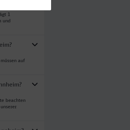
ägt 1
n und
heim?
e müssen auf
annheim?
tte beachten
 unserer