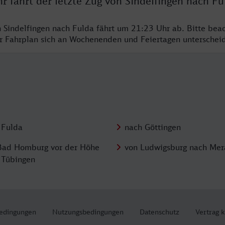
r fährt der letzte Zug von Sindelfingen nach Fu
n Sindelfingen nach Fulda fährt um 21:23 Uhr ab. Bitte bea
er Fahrplan sich an Wochenenden und Feiertagen unterschei
 Fulda
nach Göttingen
Bad Homburg vor der Höhe
von Ludwigsburg nach Mer
 Tübingen
edingungen
Nutzungsbedingungen
Datenschutz
Vertrag 