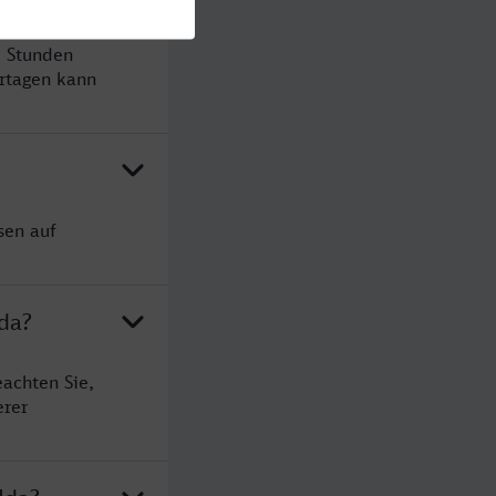
3 Stunden
rtagen kann
sen auf
lda?
eachten Sie,
erer