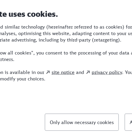
Dauer
Umstiege
Verkehrsmittel
3:02
2
BUS,RE,ICE
llte Fragen
hnellste Verbindung von Sindelfingen nach Fuld