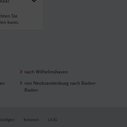
lda?
chten Sie
den kann.
nach Wilhelmshaven
an
von Neubrandenburg nach Baden-
Baden
kündigen
Konzern
LkSG