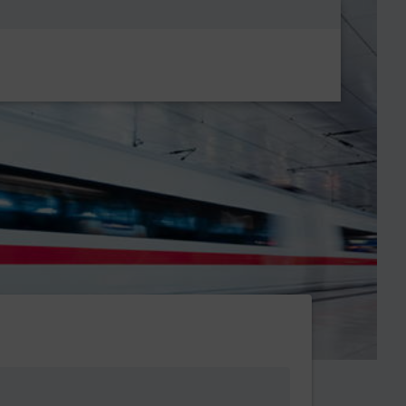
Metanavigatio