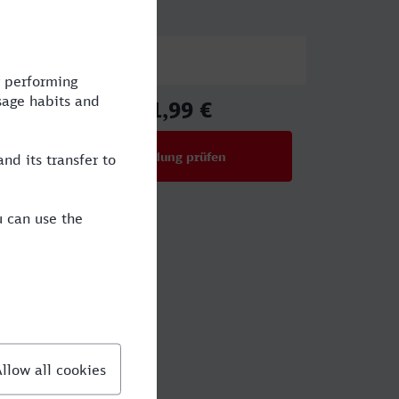
Preis
61,99 €
ab
Verbindung prüfen
für Preise ab 61,99 €
a?