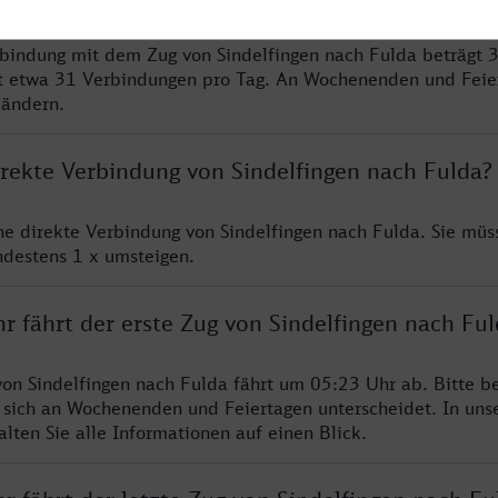
rbindung mit dem Zug von Sindelfingen nach Fulda beträgt 
t etwa 31 Verbindungen pro Tag. An Wochenenden und Feie
 ändern.
irekte Verbindung von Sindelfingen nach Fulda?
ine direkte Verbindung von Sindelfingen nach Fulda. Sie müs
ndestens 1 x umsteigen.
r fährt der erste Zug von Sindelfingen nach Fu
von Sindelfingen nach Fulda fährt um 05:23 Uhr ab. Bitte b
 sich an Wochenenden und Feiertagen unterscheidet. In uns
lten Sie alle Informationen auf einen Blick.