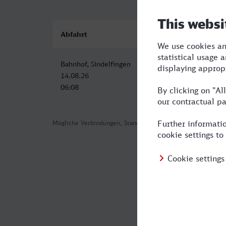
Abfahrt
Ankunft
Bahnhof, Sindelfingen
Fulda
14.08.26
14.08.26
06:08
09:10
Mögliche Verbindungen, Stand: 2026-07-31 02:46
Häufig geste
Was ist die sc