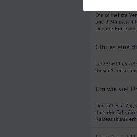
Die schnellste Ve
und 2 Minuten mi
sich die Reisezeit
Gibt es eine d
Leider gibt es ke
dieser Strecke mi
Um wie viel Uh
Der früheste Zug 
dass der Fahrplan
Reiseauskunft erha