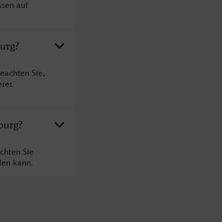
ssen auf
burg?
eachten Sie,
erer
burg?
chten Sie
den kann.