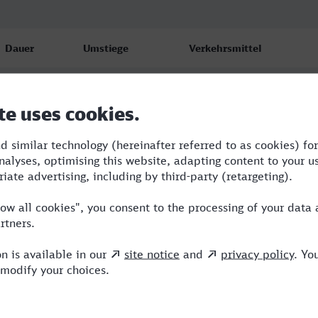
Dauer
Umstiege
Verkehrsmittel
3:30
3
RE,ICE,HLB
4:19
2
RE,ICE
3:48
3
RE,ICE