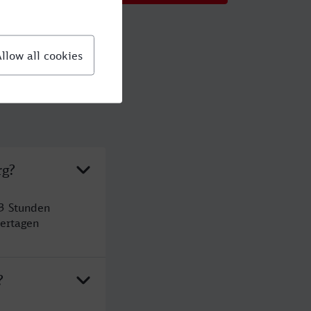
rg?
 3 Stunden
ertagen
?