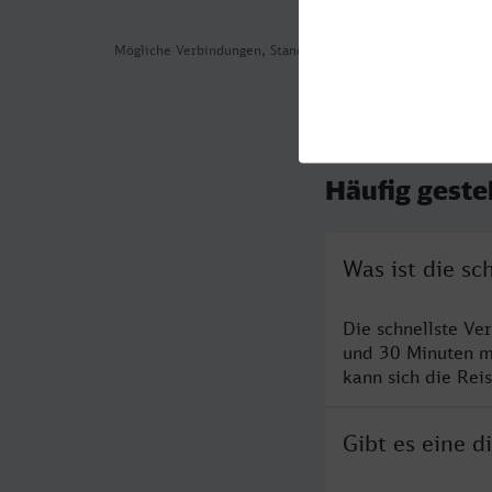
Mögliche Verbindungen, Stand: 2026-08-06 00:57
Häufig geste
Was ist die s
Die schnellste Ve
und 30 Minuten m
kann sich die Rei
Gibt es eine 