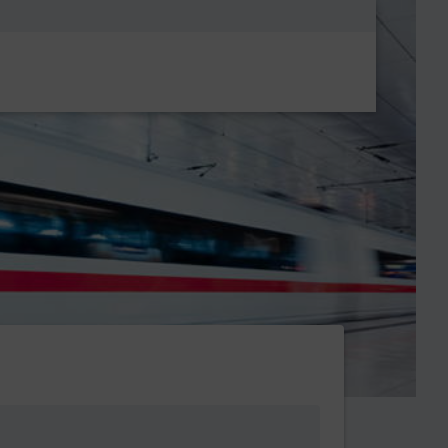
Metanavigatio