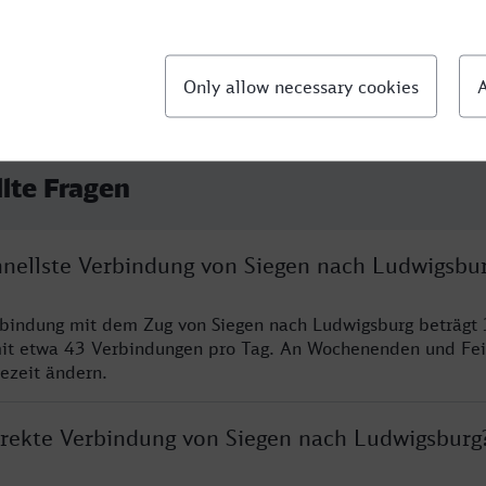
llte Fragen
chnellste Verbindung von Siegen nach Ludwigsbu
rbindung mit dem Zug von Siegen nach Ludwigsburg beträgt
it etwa 43 Verbindungen pro Tag. An Wochenenden und Fei
sezeit ändern.
direkte Verbindung von Siegen nach Ludwigsburg