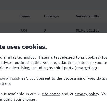
Dauer
Umstiege
Verkehrsmittel
9:04
3
RB,RE,ECE,ICE
9:54
2
RE,ECE
13:04
4
SWE,RE,ICE