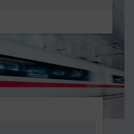
Metanavigatio