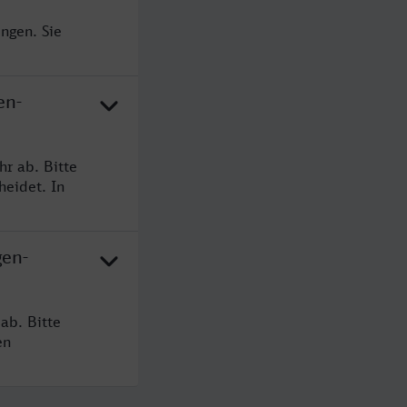
ngen. Sie
en-
r ab. Bitte
heidet. In
gen-
ab. Bitte
en