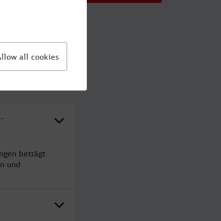
-
ngen beträgt
en und