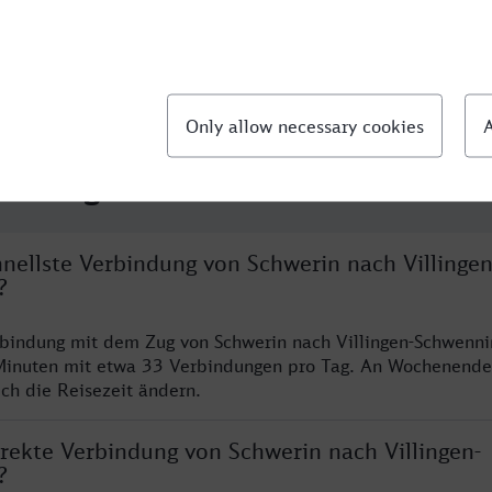
llte Fragen
hnellste Verbindung von Schwerin nach Villingen
?
rbindung mit dem Zug von Schwerin nach Villingen-Schwenni
Minuten mit etwa 33 Verbindungen pro Tag. An Wochenend
ich die Reisezeit ändern.
irekte Verbindung von Schwerin nach Villingen-
?