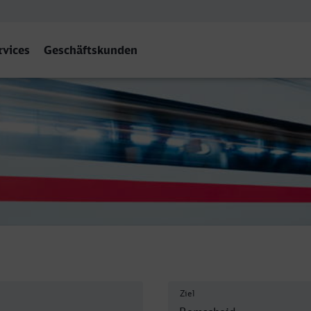
rvices
Geschäftskunden
 Hbf
Ziel