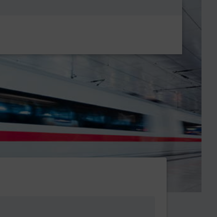
Metanavigatio