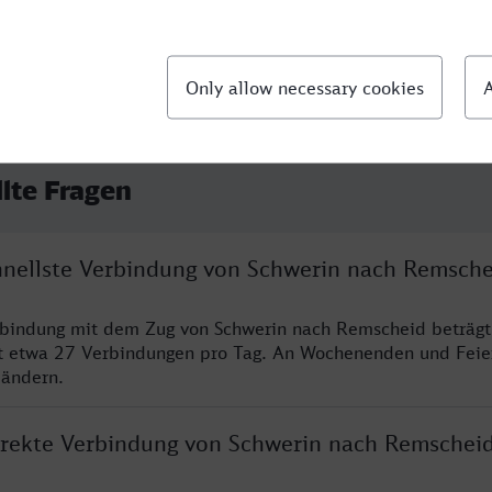
llte Fragen
chnellste Verbindung von Schwerin nach Remsche
rbindung mit dem Zug von Schwerin nach Remscheid beträgt
t etwa 27 Verbindungen pro Tag. An Wochenenden und Feie
 ändern.
direkte Verbindung von Schwerin nach Remschei