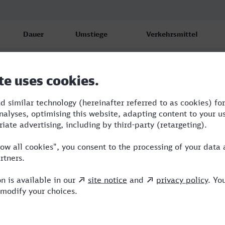
Dauer
Umstiege
Verkehrsmittel
5:01
2
RRB,ICE,NX
5:25
1
R,ICE
8:15
2
R,RE,ICE