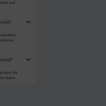
üssen auf
heid?
 beachten
 unserer
cheid?
achten Sie
den kann.