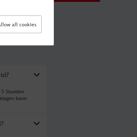
id?
 5 Stunden
rtagen kann
d?