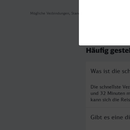
Mögliche Verbindungen, Stand: 2026-08-06 04:00
Häufig geste
Was ist die s
Die schnellste V
und 32 Minuten m
kann sich die Rei
Gibt es eine 