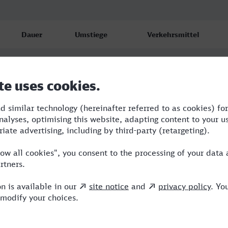
Dauer
Umstiege
Verkehrsmittel
6:32
2
RE,S,ECE
8:32
3
RE,ECE,ICE
8:40
4
NBE,RE,RJ