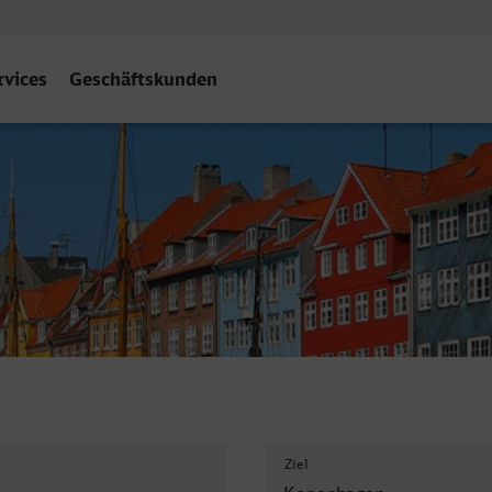
rvices
Geschäftskunden
n H
Ziel