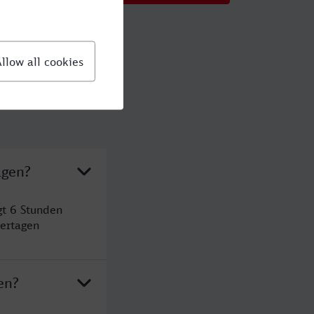
agen?
gt 6 Stunden
ertagen
en?