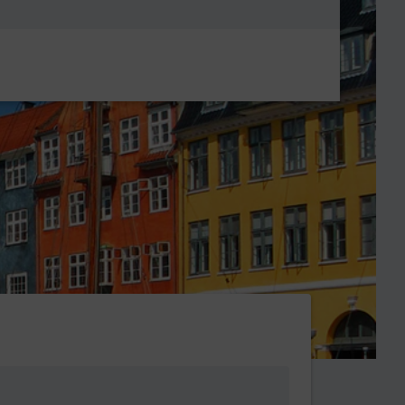
Metanavigatio