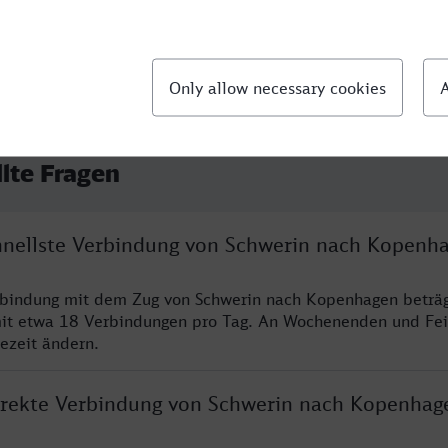
llte Fragen
chnellste Verbindung von Schwerin nach Kopenh
erbindung mit dem Zug von Schwerin nach Kopenhagen beträ
it etwa 18 Verbindungen pro Tag. An Wochenenden und Fei
sezeit ändern.
direkte Verbindung von Schwerin nach Kopenhag