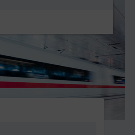
Metanavigatio