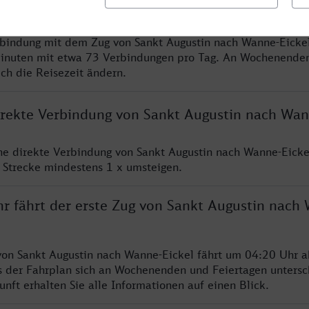
rbindung mit dem Zug von Sankt Augustin nach Wanne-Eickel
inuten mit etwa 73 Verbindungen pro Tag. An Wochenende
ich die Reisezeit ändern.
direkte Verbindung von Sankt Augustin nach Wan
ine direkte Verbindung von Sankt Augustin nach Wanne-Eickel
 Strecke mindestens 1 x umsteigen.
hr fährt der erste Zug von Sankt Augustin nach
von Sankt Augustin nach Wanne-Eickel fährt um 04:20 Uhr a
s der Fahrplan sich an Wochenenden und Feiertagen untersc
nft erhalten Sie alle Informationen auf einen Blick.