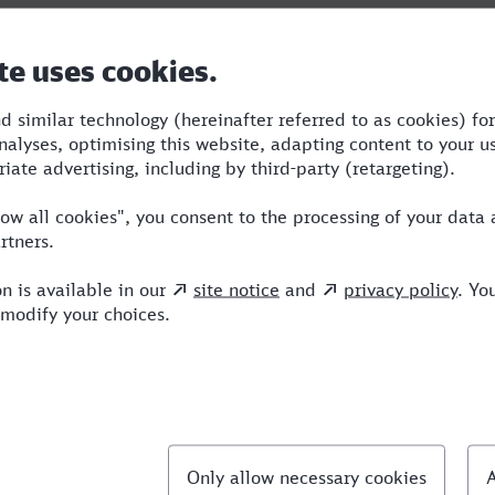
Dauer
Umstiege
Verkehrsmittel
bf
1:44
2
STR,ICE,IC
llte Fragen
chnellste Verbindung von Sankt Augustin nach W