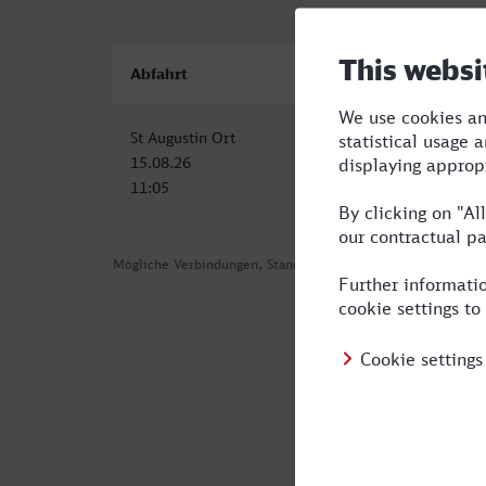
Abfahrt
Ankunft
St Augustin Ort
Herne-Wanne-Eickel H
15.08.26
15.08.26
11:05
12:49
Mögliche Verbindungen, Stand: 2026-08-01 02:13
Häufig geste
Was ist die s