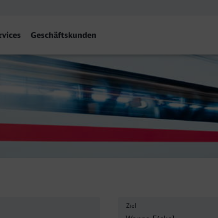
rvices
Geschäftskunden
anne-Eickel Hbf
Ziel