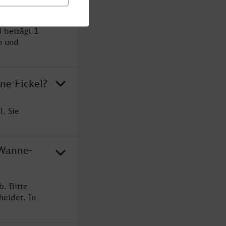
 beträgt 1
n und
ne-Eickel?
. Sie
 Wanne-
b. Bitte
heidet. In