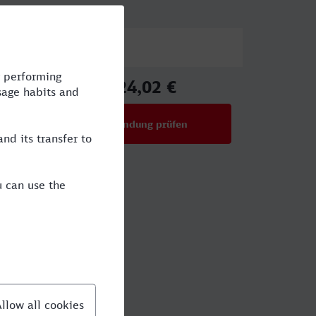
Preis
24,02 €
ab
Verbindung prüfen
für Preise ab 24,02 €
anne-