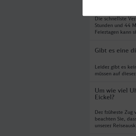
Eickel?
Die schnellste Ve
Stunden und 44 M
Feiertagen kann s
Gibt es eine 
Leider gibt es ke
müssen auf dieser
Um wie viel U
Eickel?
Der früheste Zug 
beachten Sie, das
unserer Reiseausku