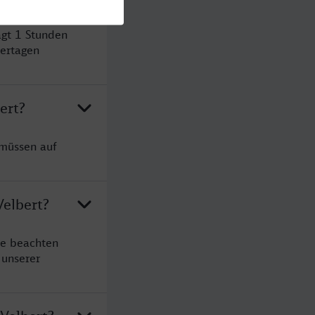
ägt 1 Stunden
ertagen
ert?
 müssen auf
Velbert?
te beachten
 unserer