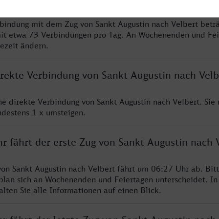
rbindung mit dem Zug von Sankt Augustin nach Velbert betr
it etwa 73 Verbindungen pro Tag. An Wochenenden und Fei
sezeit ändern.
irekte Verbindung von Sankt Augustin nach Velb
ine direkte Verbindung von Sankt Augustin nach Velbert. Sie
ndestens 1 x umsteigen.
r fährt der erste Zug von Sankt Augustin nach 
von Sankt Augustin nach Velbert fährt um 06:27 Uhr ab. Bit
rplan sich an Wochenenden und Feiertagen unterscheidet. In
lten Sie alle Informationen auf einen Blick.