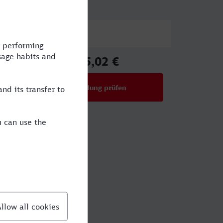
Preis
35,02 €
ab
Verbindung prüfen
für Preise ab 35,02 €
lbert?