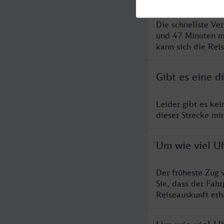
Die schnellste Ve
und 47 Minuten m
kann sich die Rei
Gibt es eine d
Leider gibt es ke
dieser Strecke mi
Um wie viel Uh
Der früheste Zug 
Sie, dass der Fah
Reiseauskunft erha