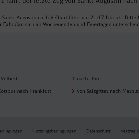
r fährt der letzte Zug von Sankt Augustin nach
n Sankt Augustin nach Velbert fährt um 21:17 Uhr ab. Bitte 
er Fahrplan sich an Wochenenden und Feiertagen unterschei
 Velbert
nach Ulm
Cottbus nach Frankfurt
von Salzgitter nach Marbu
edingungen
Nutzungsbedingungen
Datenschutz
Vertrag 