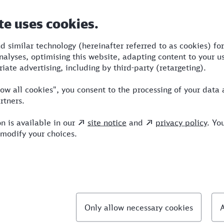
Dauer
Umstiege
Verkehrsmittel
1:47
3
STR,S,ICE,NX
llte Fragen
hnellste Verbindung von Sankt Augustin nach Ve