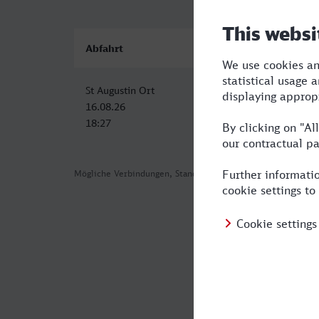
Abfahrt
Ankunft
St Augustin Ort
Velbert-Neviges
16.08.26
16.08.26
18:27
20:14
Mögliche Verbindungen, Stand: 2026-08-02 04:29
Häufig geste
Was ist die sc