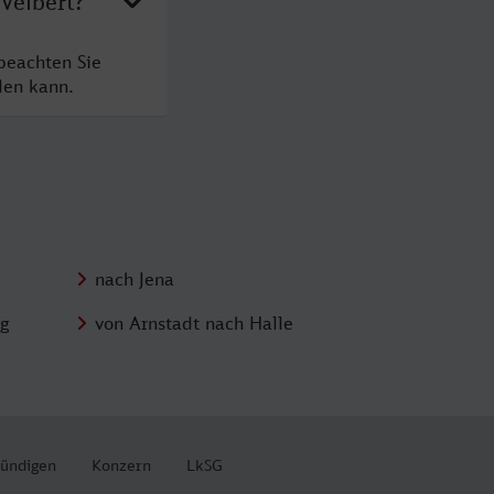
 Velbert?
beachten Sie
den kann.
nach Jena
rg
von Arnstadt nach Halle
kündigen
Konzern
LkSG