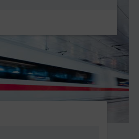
Metanavigatio