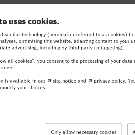
Dauer
Umstiege
Verkehrsmittel
4:35
2
STR,RE,ICE
llte Fragen
chnellste Verbindung von Sankt Augustin nach