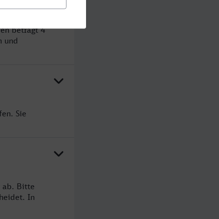
en beträgt 4
n und
fen. Sie
 ab. Bitte
heidet. In