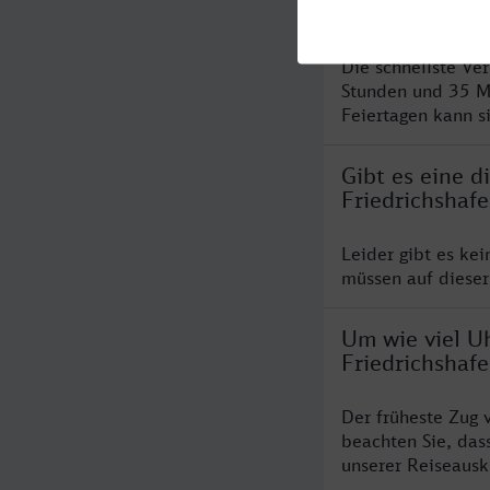
Friedrichshaf
Die schnellste Ve
Stunden und 35 M
Feiertagen kann s
Gibt es eine 
Friedrichshaf
Leider gibt es ke
müssen auf dieser
Um wie viel Uh
Friedrichshaf
Der früheste Zug 
beachten Sie, das
unserer Reiseausku