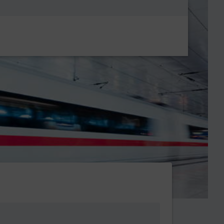
Metanavigatio