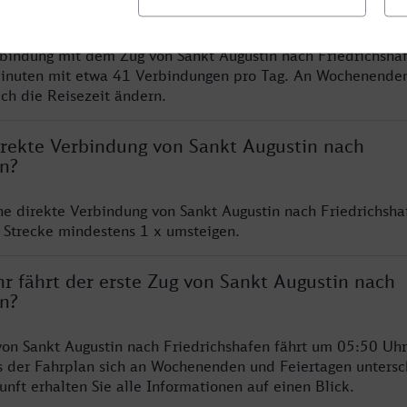
en?
rbindung mit dem Zug von Sankt Augustin nach Friedrichshaf
inuten mit etwa 41 Verbindungen pro Tag. An Wochenende
ich die Reisezeit ändern.
direkte Verbindung von Sankt Augustin nach
en?
ine direkte Verbindung von Sankt Augustin nach Friedrichsha
 Strecke mindestens 1 x umsteigen.
r fährt der erste Zug von Sankt Augustin nach
en?
von Sankt Augustin nach Friedrichshafen fährt um 05:50 Uhr
s der Fahrplan sich an Wochenenden und Feiertagen untersc
nft erhalten Sie alle Informationen auf einen Blick.