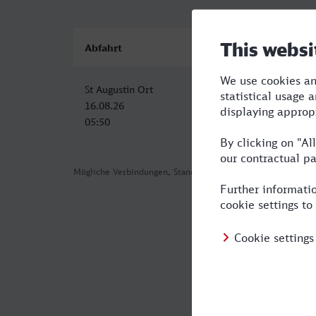
Abfahrt
Ankunft
St Augustin Ort
Friedrichshafen Stadt
16.08.26
16.08.26
05:50
10:25
Mögliche Verbindungen, Stand: 2026-08-02 03:49
Häufig geste
Was ist die s