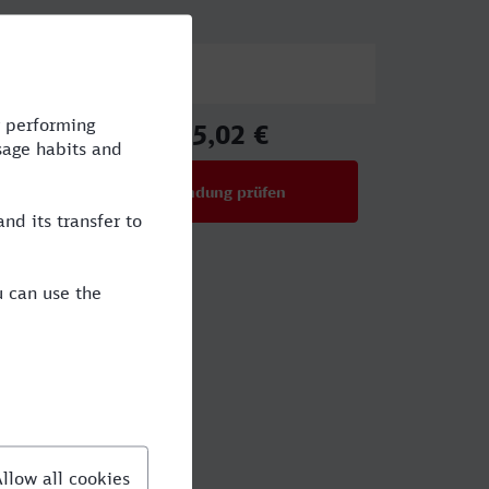
Preis
45,02 €
ab
Verbindung prüfen
für Preise ab 45,02 €