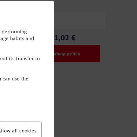
Preis
71,02 €
ab
Verbindung prüfen
für Preise ab 71,02 €
eggendorf?