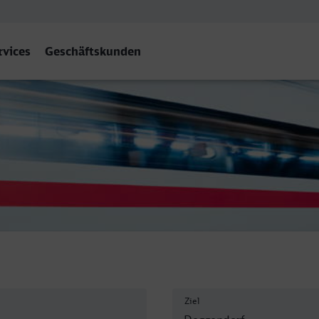
rvices
Geschäftskunden
orf Hbf
Ziel