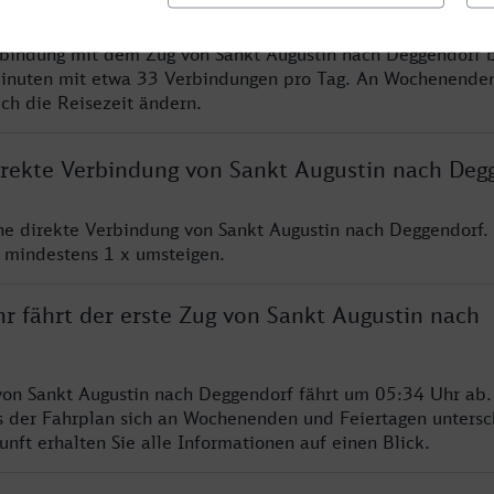
rbindung mit dem Zug von Sankt Augustin nach Deggendorf b
inuten mit etwa 33 Verbindungen pro Tag. An Wochenende
ich die Reisezeit ändern.
direkte Verbindung von Sankt Augustin nach Deg
ine direkte Verbindung von Sankt Augustin nach Deggendorf.
e mindestens 1 x umsteigen.
r fährt der erste Zug von Sankt Augustin nach
von Sankt Augustin nach Deggendorf fährt um 05:34 Uhr ab.
s der Fahrplan sich an Wochenenden und Feiertagen untersc
nft erhalten Sie alle Informationen auf einen Blick.