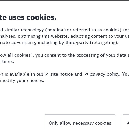
Dauer
Umstiege
Verkehrsmittel
6:29
4
STR,BUS,AG,WBA,ICE
llte Fragen
chnellste Verbindung von Sankt Augustin nach D