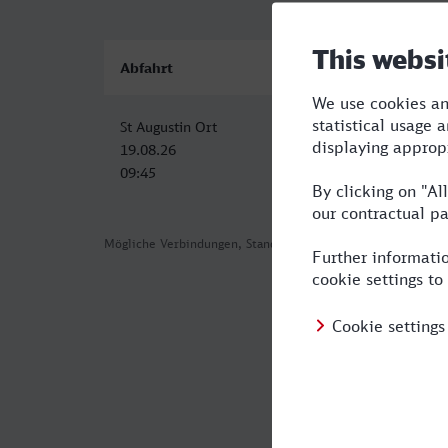
Abfahrt
Ankunft
St Augustin Ort
Deggendorf Hbf
19.08.26
19.08.26
09:45
16:14
Mögliche Verbindungen, Stand: 2026-08-05 03:50
Häufig geste
Was ist die s