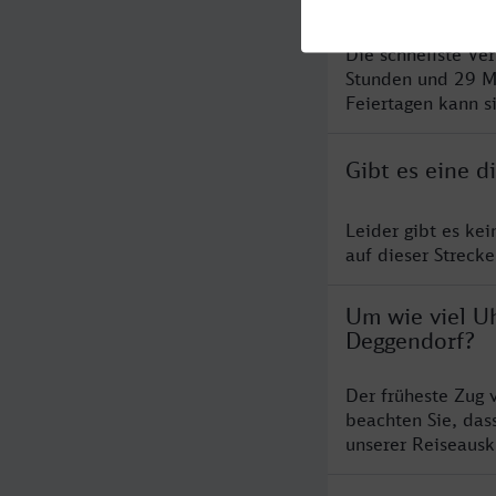
Die schnellste Ve
Stunden und 29 M
Feiertagen kann s
Gibt es eine 
Leider gibt es ke
auf dieser Streck
Um wie viel Uh
Deggendorf?
Der früheste Zug 
beachten Sie, das
unserer Reiseausku