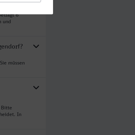
eträgt 6
n und
gendorf?
 Sie müssen
 Bitte
heidet. In