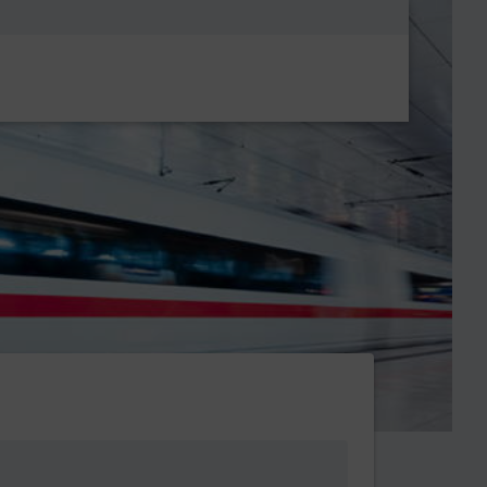
Metanavigatio