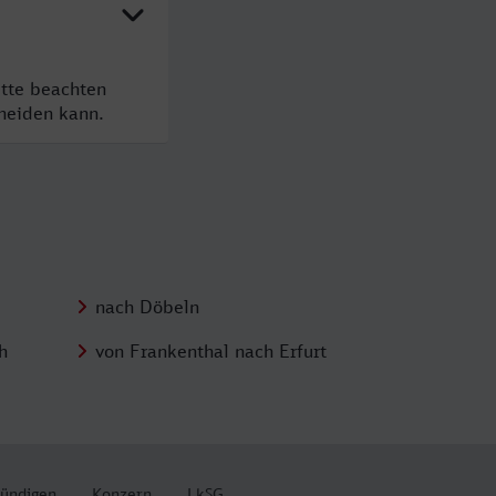
itte beachten
cheiden kann.
nach Döbeln
h
von Frankenthal nach Erfurt
kündigen
Konzern
LkSG