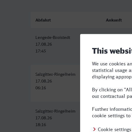
Abfahrt
Ankunft
Lengede-Broistedt
Augsburg Hbf
17.08.26
17.08.26
17:45
22:19
Salzgitter-Ringelheim
Augsburg Hbf
17.08.26
17.08.26
06:16
12:08
Salzgitter-Ringelheim
Augsburg Hbf
17.08.26
18.08.26
18:16
02:09