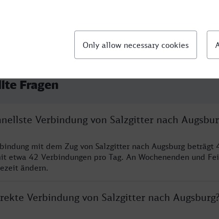
llte Fragen
hnellste Verbindung von Salzgitter nach Augsbur
rbindung mit dem Zug von Salzgitter nach Augsburg beträgt 
it etwa 42 Verbindungen pro Tag. An Wochenenden und Fei
sezeit ändern.
irekte Verbindung von Salzgitter nach Augsburg