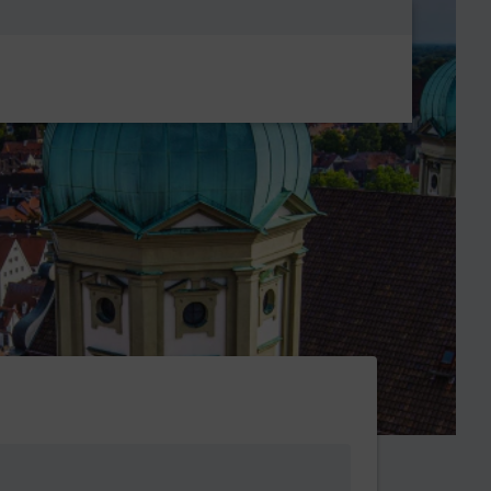
Metanavigatio