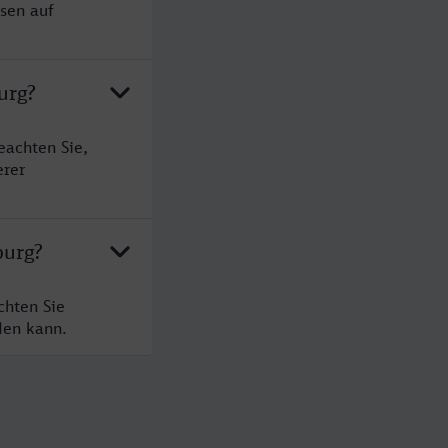
ssen auf
urg?
eachten Sie,
erer
burg?
chten Sie
den kann.