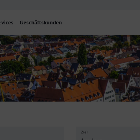
rvices
Geschäftskunden
urg Hbf
Ziel