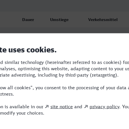
Dauer
Umstiege
Verkehrsmittel
4:34
2
ENO,ICE
5:52
2
ERX,ICE
7:53
3
BUS,BRB,ERX,ICE