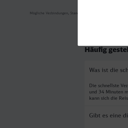
Mögliche Verbindungen, Stand: 2026-08-03 06:09
Häufig geste
Was ist die sc
Die schnellste Ve
und 34 Minuten m
kann sich die Rei
Gibt es eine d