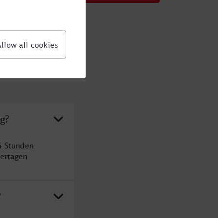
g?
4 Stunden
ertagen
?