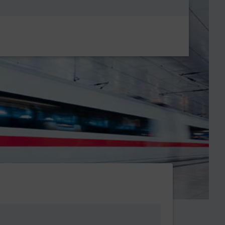
Metanavigatio