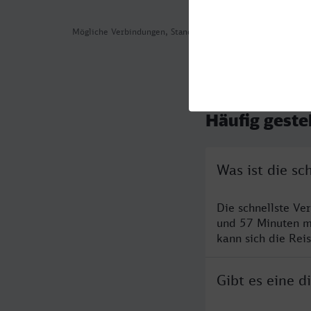
Mögliche Verbindungen, Stand: 2026-08-01 00:47
Häufig geste
Was ist die sc
Die schnellste Ve
und 57 Minuten m
kann sich die Rei
Gibt es eine d