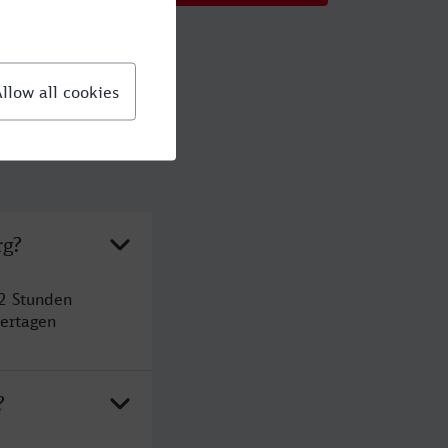
rg?
 2 Stunden
ertagen
?