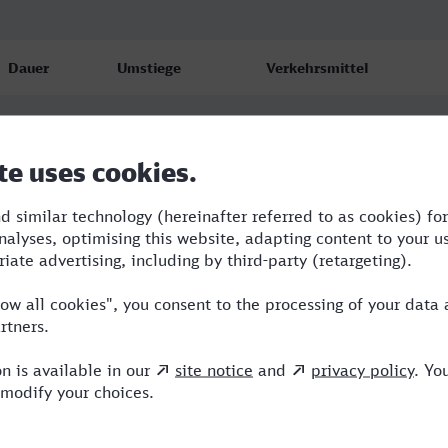
Dauer
Umstiege
Verkehrsmittel
2:57
1
RE,ICE
3:05
1
RE,ICE
3:11
1
RE,ICE