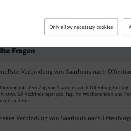
llte Fragen
hnellste Verbindung von Saarlouis nach Offenbu
rbindung mit dem Zug von Saarlouis nach Offenburg beträgt
it etwa 18 Verbindungen pro Tag. An Wochenenden und Fei
sezeit ändern.
irekte Verbindung von Saarlouis nach Offenburg