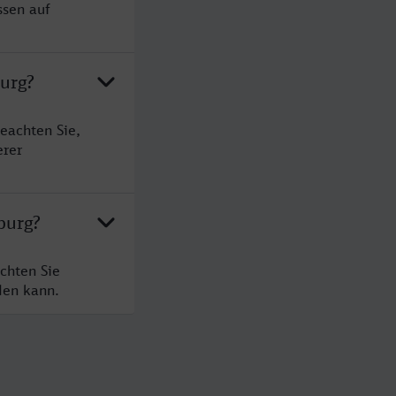
ssen auf
burg?
eachten Sie,
erer
burg?
chten Sie
den kann.