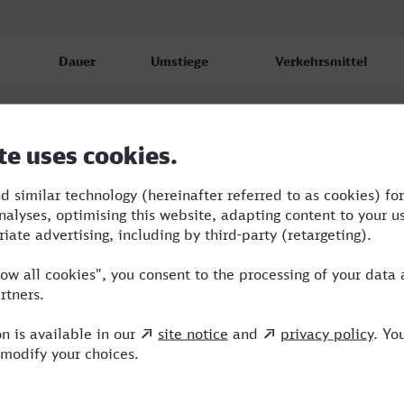
Dauer
Umstiege
Verkehrsmittel
2:34
2
RE,ICE
3:06
2
RE,ICE
2:55
2
ARV,ICE