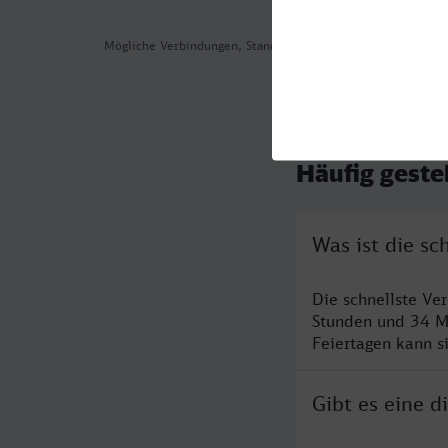
Mögliche Verbindungen, Stand: 2026-08-06 04:59
Häufig geste
Was ist die s
Die schnellste Ve
Stunden und 34 M
Feiertagen kann s
Gibt es eine 