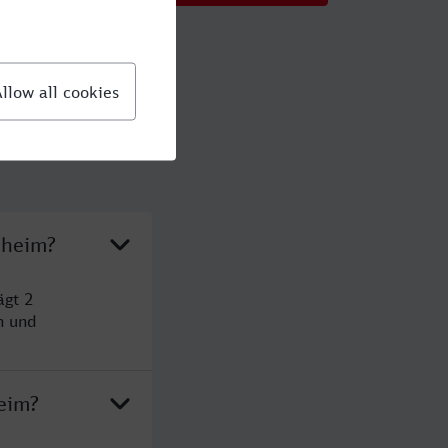
zheim?
ägt 2
n und
eim?