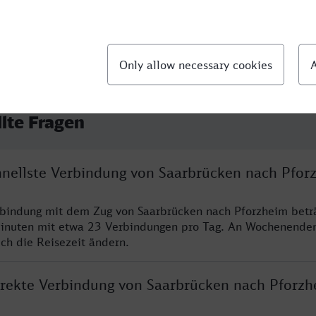
llte Fragen
chnellste Verbindung von Saarbrücken nach Pfor
rbindung mit dem Zug von Saarbrücken nach Pforzheim betr
inuten mit etwa 23 Verbindungen pro Tag. An Wochenende
ich die Reisezeit ändern.
direkte Verbindung von Saarbrücken nach Pforzh