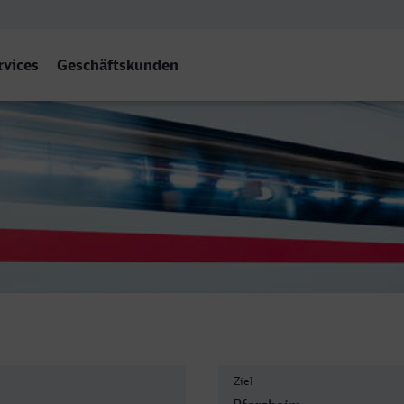
rvices
Geschäftskunden
eim Hbf
Ziel