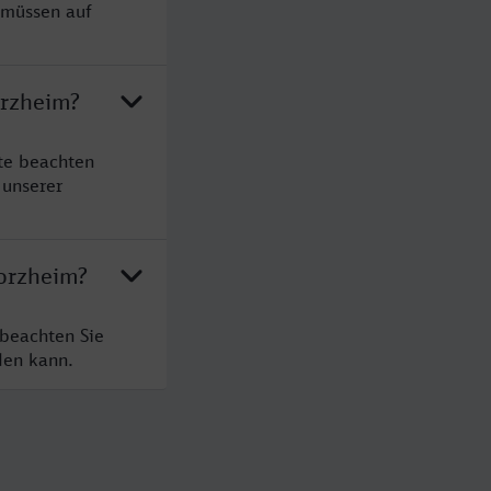
 müssen auf
orzheim?
te beachten
 unserer
forzheim?
 beachten Sie
den kann.