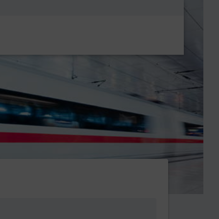
Metanavigatio