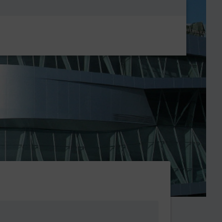
Metanavigatio