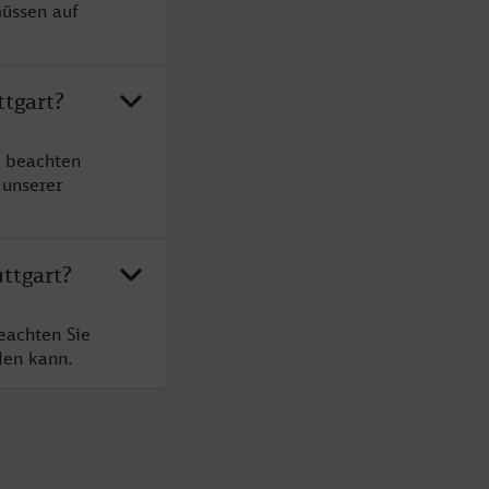
müssen auf
ttgart?
e beachten
 unserer
ttgart?
eachten Sie
den kann.