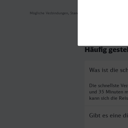
Mögliche Verbindungen, Stand: 2026-08-05 04:44
Häufig geste
Was ist die sc
Die schnellste Ve
und 35 Minuten m
kann sich die Rei
Gibt es eine d