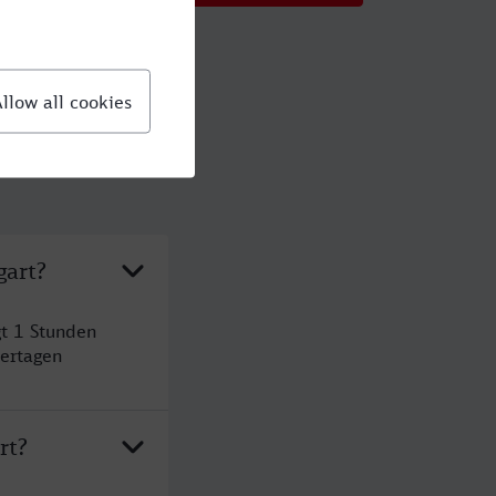
gart?
gt 1 Stunden
ertagen
rt?