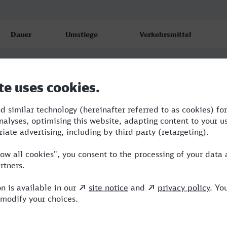
Dauer
Umstiege
Verkehrsmittel
1:35
1
ICE,HLB
1:48
1
RE,ICE
1:35
1
ICE,HLB