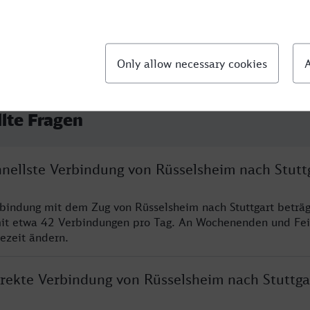
llte Fragen
hnellste Verbindung von Rüsselsheim nach Stutt
rbindung mit dem Zug von Rüsselsheim nach Stuttgart beträ
it etwa 42 Verbindungen pro Tag. An Wochenenden und Fei
sezeit ändern.
irekte Verbindung von Rüsselsheim nach Stuttga