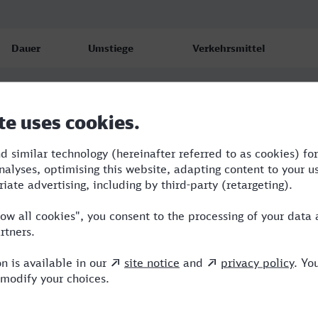
Dauer
Umstiege
Verkehrsmittel
6:46
3
VLX,S,ICE
7:41
2
VLX,RE,ICE
7:07
2
VLX,RE,ICE