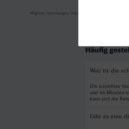
Mögliche Verbindungen, Stand: 2026-08-06 00:41
Häufig geste
Was ist die s
Die schnellste Ve
und 46 Minuten m
kann sich die Rei
Gibt es eine 