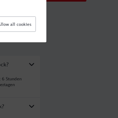
ock?
t 6 Stunden
ertagen
k?