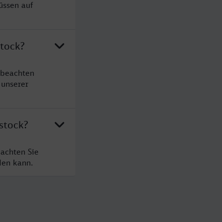
üssen auf
stock?
 beachten
 unserer
stock?
eachten Sie
den kann.