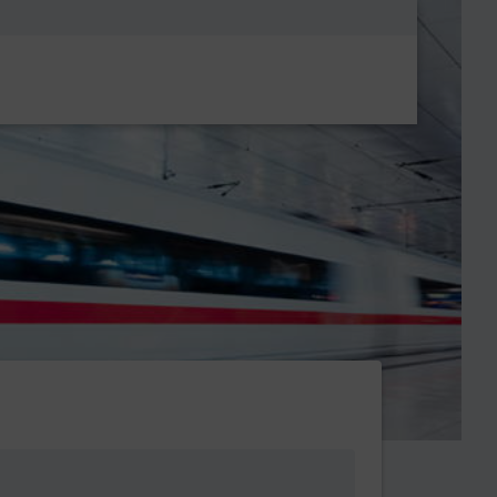
Metanavigatio