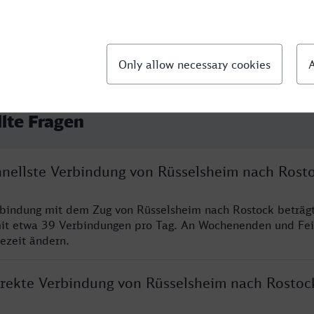
llte Fragen
chnellste Verbindung von Rüsselsheim nach Rost
rbindung mit dem Zug von Rüsselsheim nach Rostock beträg
it etwa 39 Verbindungen pro Tag. An Wochenenden und Fei
sezeit ändern.
direkte Verbindung von Rüsselsheim nach Rostoc