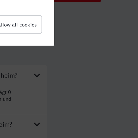
nheim?
ägt 0
n und
eim?