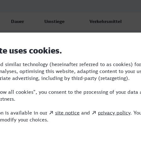
Dauer
Umstiege
Verkehrsmittel
0:49
1
ICE,HLB
1:02
1
RE,ICE
0:49
1
ICE,HLB