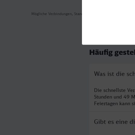
Mögliche Verbindungen, Stand: 2026-08-06 00:54
Häufig geste
Was ist die s
Die schnellste V
Stunden und 49 M
Feiertagen kann s
Gibt es eine 