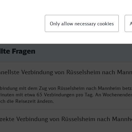
llte Fragen
chnellste Verbindung von Rüsselsheim nach Man
erbindung mit dem Zug von Rüsselsheim nach Mannheim betr
inuten mit etwa 65 Verbindungen pro Tag. An Wochenende
ich die Reisezeit ändern.
direkte Verbindung von Rüsselsheim nach Mannh