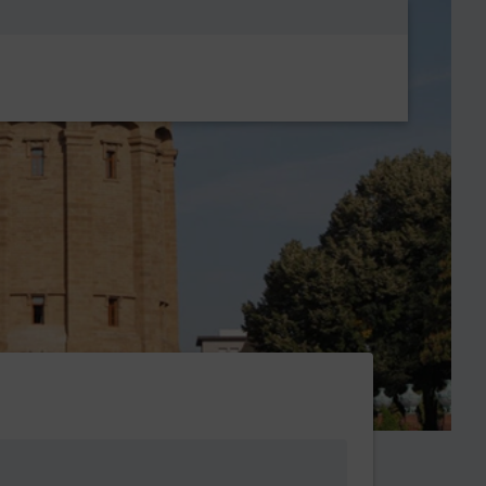
Metanavigatio