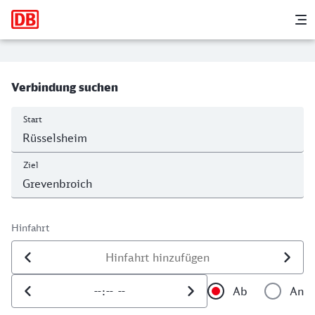
Hauptnavigation
M
Rüsselsheim - Grevenbroich
Verbindung suchen
Start
Ziel
Hinfahrt
Datum der Hinfahrt
Uhrzeit der Hinfahrt
Ab
An
Uhrzeit als 
Uh