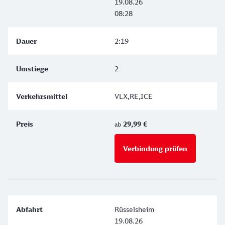
19.08.26
08:28
2:19
2
VLX,RE,ICE
29,99 €
ab
Verbindung prüfen
für Preise 
Rüsselsheim
19.08.26