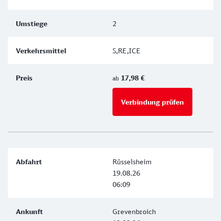
2
S,RE,ICE
17,98 €
ab
Verbindung prüfen
für Preise 
Rüsselsheim
19.08.26
06:09
Grevenbroich