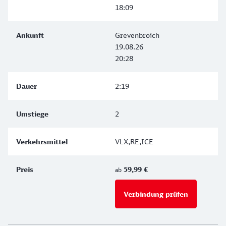
18:09
Grevenbroich
19.08.26
20:28
2:19
2
VLX,RE,ICE
59,99 €
ab
Verbindung prüfen
für Preise 