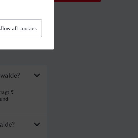
swalde?
rägt 5
 und
alde?