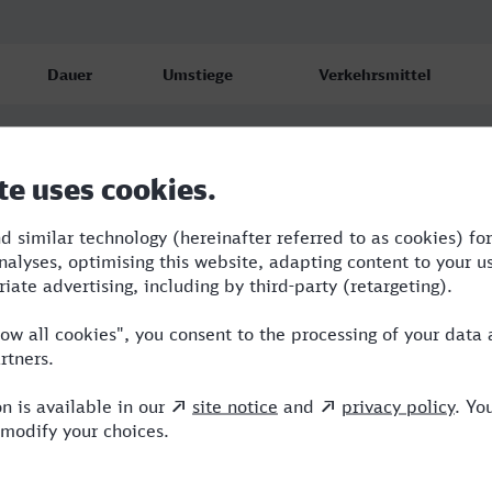
Dauer
Umstiege
Verkehrsmittel
5:08
1
RE,ICE
5:08
1
RE,ICE
5:42
2
RE,ICE