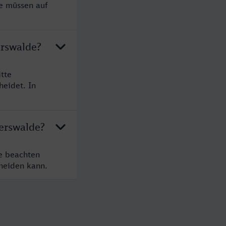
ie müssen auf
erswalde?
tte
heidet. In
berswalde?
te beachten
cheiden kann.