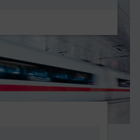
Metanavigatio