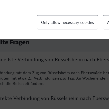
llte Fragen
chnellste Verbindung von Rüsselsheim nach Eber
rbindung mit dem Zug von Rüsselsheim nach Eberswalde bet
nuten mit etwa 23 Verbindungen pro Tag. An Wochenenden
ich die Reisezeit ändern.
direkte Verbindung von Rüsselsheim nach Ebersw