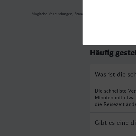
Mögliche Verbindungen, Stand: 2026-07-31 03:55
Häufig geste
Was ist die s
Die schnellste Ve
Minuten mit etwa
die Reisezeit änd
Gibt es eine 