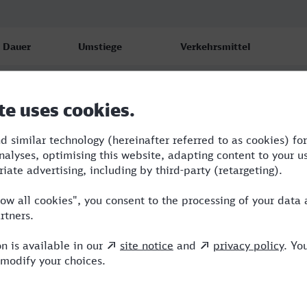
Dauer
Umstiege
Verkehrsmittel
5:34
1
ICE,NX
5:44
1
RB,ICE
6:38
2
RB,RE,ICE