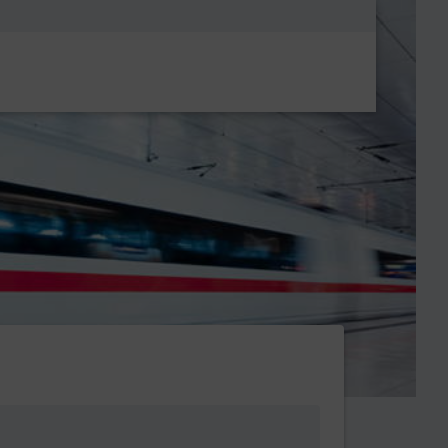
Metanavigatio