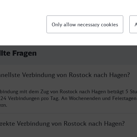
llte Fragen
chnellste Verbindung von Rostock nach Hagen?
rbindung mit dem Zug von Rostock nach Hagen beträgt 5 St
 24 Verbindungen pro Tag. An Wochenenden und Feiertagen 
ern.
direkte Verbindung von Rostock nach Hagen?