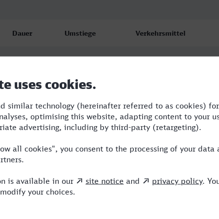
Dauer
Umstiege
Verkehrsmittel
4:03
2
BRB,ICE,IC
4:28
2
RE,RJ,ICE
4:48
2
BRB,ARV,ICE