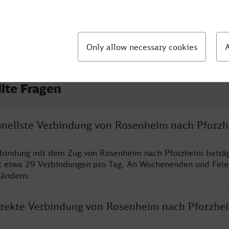
llte Fragen
chnellste Verbindung von Rosenheim nach Pforz
erbindung mit dem Zug von Rosenheim nach Pforzheim beträ
t etwa 29 Verbindungen pro Tag. An Wochenenden und Feie
 ändern.
direkte Verbindung von Rosenheim nach Pforzhe