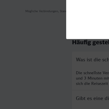
Mögliche Verbindungen, Stand: 2026-08-01 06:14
Häufig geste
Was ist die s
Die schnellste V
und 3 Minuten mi
sich die Reisezeit
Gibt es eine 