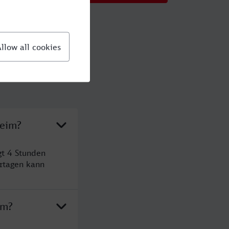
heim?
gt 4 Stunden
rtagen kann
im?