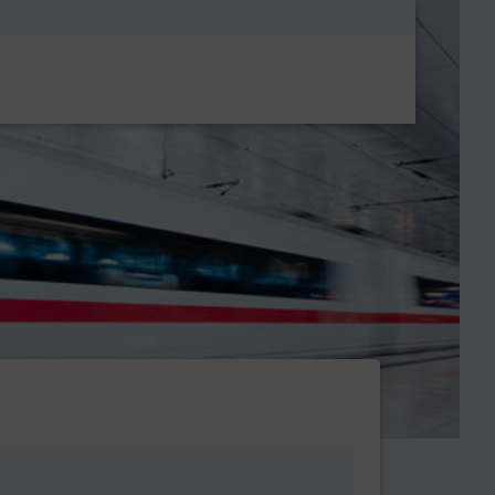
Metanavigatio