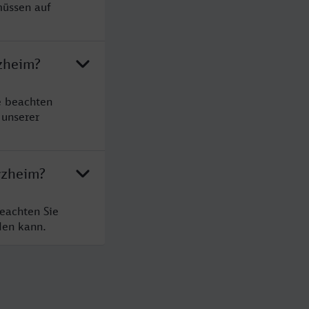
müssen auf
zheim?
e beachten
 unserer
rzheim?
eachten Sie
den kann.