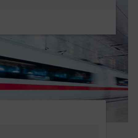
Metanavigatio