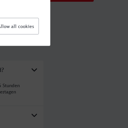
d?
6 Stunden
ertagen