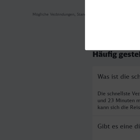
Mögliche Verbindungen, Stand: 2026-07-30 01:29
Häufig geste
Was ist die s
Die schnellste Ve
und 23 Minuten m
kann sich die Rei
Gibt es eine 