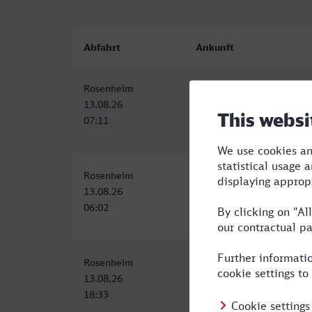
Abfahrt
Ankunft
Rosenheim
Krefeld Hbf
13.08.26
13.08.26
07:11
13:34
Rosenheim
Krefeld Hbf
13.08.26
13.08.26
06:02
14:59
Rosenheim
Krefeld Hbf
13.08.26
14.08.26
18:33
05:04