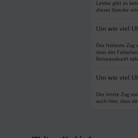
Leider gibt es ke
dieser Strecke mi
Um wie viel U
Der früheste Zug 
dass der Fahrplan
Reiseauskunft erha
Um wie viel U
Der letzte Zug vo
auch hier, dass d