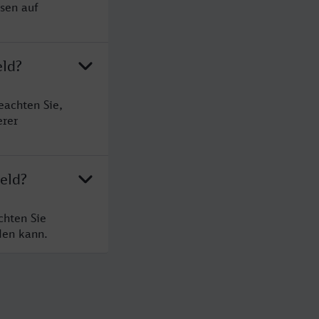
sen auf
eld?
eachten Sie,
erer
eld?
chten Sie
den kann.