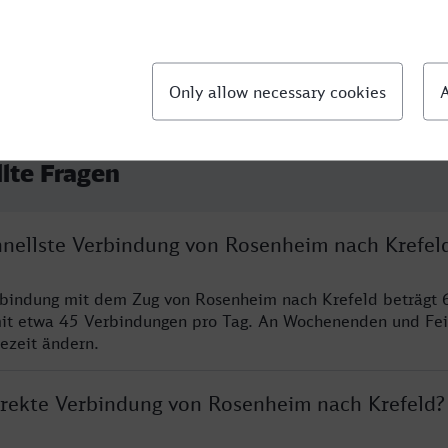
llte Fragen
chnellste Verbindung von Rosenheim nach Krefel
rbindung mit dem Zug von Rosenheim nach Krefeld beträgt 
it etwa 45 Verbindungen pro Tag. An Wochenenden und Fei
sezeit ändern.
direkte Verbindung von Rosenheim nach Krefeld?