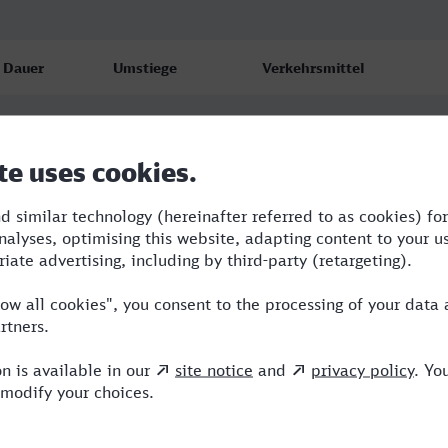
Dauer
Umstiege
Verkehrsmittel
6:23
2
BRB,RRB,ICE
8:57
3
RB,BRB,ICE,NX
10:31
3
BRB,RRB,ICE