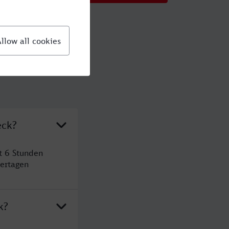
eck?
t 6 Stunden
ertagen
k?