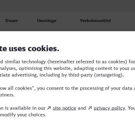
Dauer
Umstiege
Verkehrsmittel
6:39
2
BRB,RRB,ICE
8:18
3
BRB,RRB,ICE,NX
11:17
4
BUS,BRB,RRB,ICE