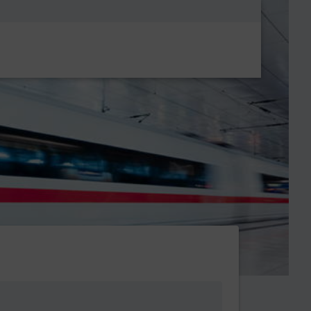
Metanavigatio