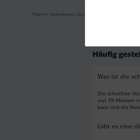
Mögliche Verbindungen, Stand: 2026-07-31 01:18
Häufig geste
Was ist die s
Die schnellste V
und 39 Minuten m
kann sich die Rei
Gibt es eine 