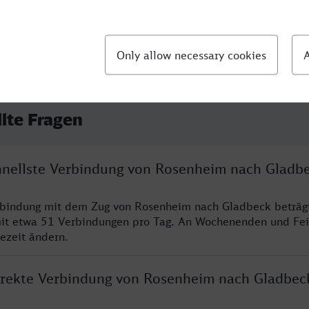
llte Fragen
chnellste Verbindung von Rosenheim nach Gladb
erbindung mit dem Zug von Rosenheim nach Gladbeck beträg
it etwa 51 Verbindungen pro Tag. An Wochenenden und Fei
sezeit ändern.
direkte Verbindung von Rosenheim nach Gladbec