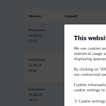
Abfahrt
Ankunft
Rosenheim
Gladbeck West
14.08.26
14.08.26
07:11
13:50
Rosenheim
Gladbeck West
14.08.26
14.08.26
06:02
14:20
Rosenheim
Gladbeck West
14.08.26
15.08.26
18:33
05:50