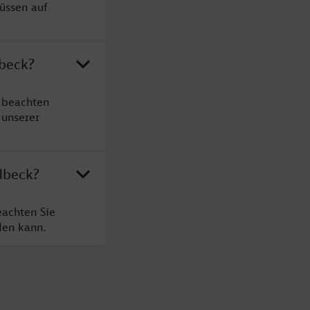
üssen auf
dbeck?
 beachten
 unserer
dbeck?
eachten Sie
den kann.