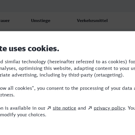
auer
Umstiege
Verkehrsmittel
:53
2
ICE,NX,EC
:09
2
RJ,ICE,NX
:47
2
BRB,ICE,NX