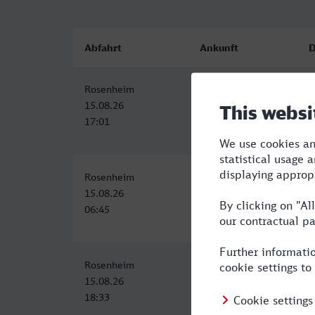
Abfahrt
Ankunft
D
Rosenheim
Dormagen
5
15.08.26
15.08.26
17:01
22:54
Rosenheim
Dormagen
6
15.08.26
15.08.26
06:45
12:54
Rosenheim
Dormagen
6
15.08.26
16.08.26
18:33
01:20