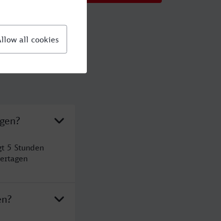
agen?
t 5 Stunden
ertagen
en?