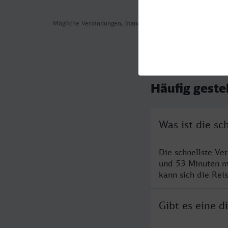
Mögliche Verbindungen, Stand: 2026-08-01 03:43
Häufig geste
Was ist die s
Die schnellste V
und 53 Minuten m
kann sich die Rei
Gibt es eine 