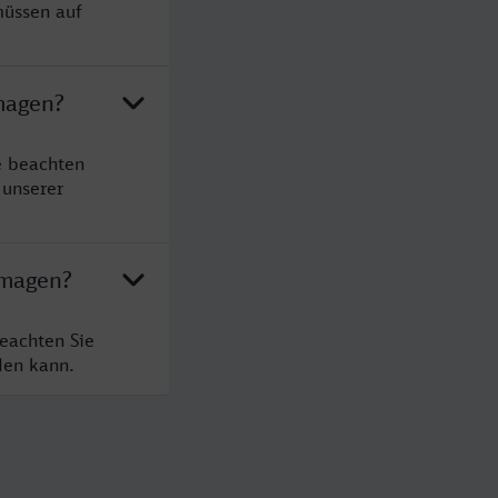
müssen auf
magen?
e beachten
 unserer
rmagen?
eachten Sie
den kann.