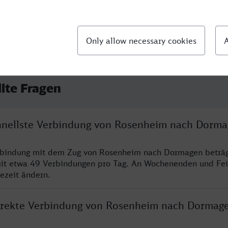
llte Fragen
chnellste Verbindung von Rosenheim nach Dorm
erbindung mit dem Zug von Rosenheim nach Dormagen beträg
it etwa 49 Verbindungen pro Tag. An Wochenenden und Fei
sezeit ändern.
direkte Verbindung von Rosenheim nach Dormag