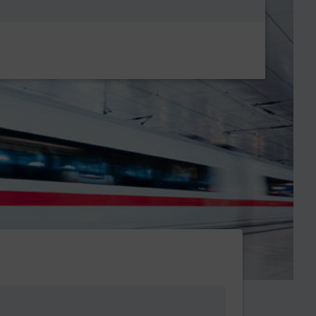
Metanavigatio