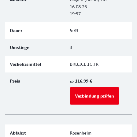
16.08.26
19:57
5:33
3
BRB,ICE,IC,TR
116,99 €
ab
Verbindung prüfen
für Preise 
Rosenheim