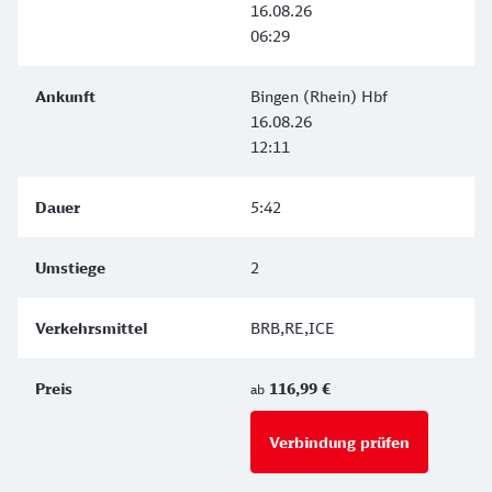
16.08.26
06:29
Bingen (Rhein) Hbf
16.08.26
12:11
5:42
2
BRB,RE,ICE
116,99 €
ab
Verbindung prüfen
für Preise 