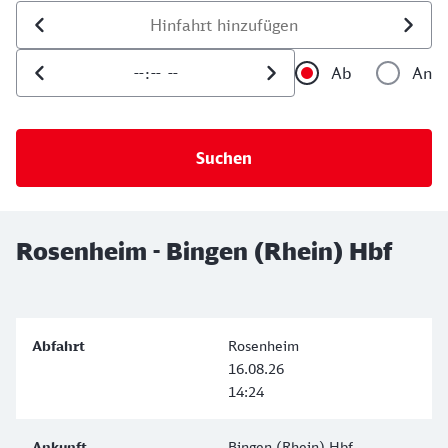
Datum der Hinfahrt
Uhrzeit der Hinfahrt
Ab
An
Uhrzeit als 
Uh
Rosenheim - Bingen (Rhein) Hbf
Rosenheim
16.08.26
14:24
Bingen (Rhein) Hbf