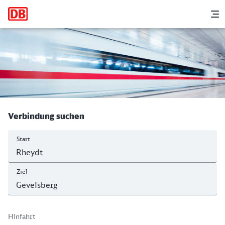
Hauptnavigation
M
Rheydt Hbf - Hauptbahnhof, Gevelsbe
Verbindung suchen
Start
Ziel
Hinfahrt