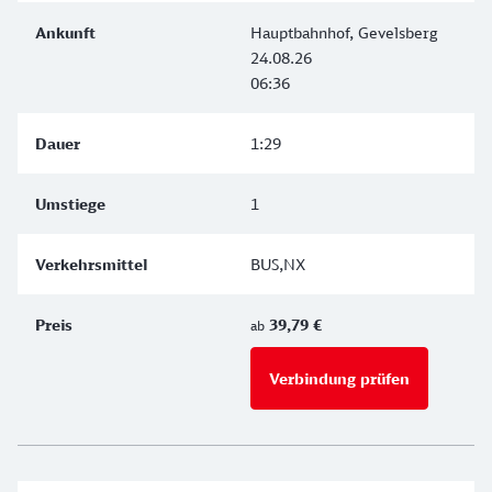
Hauptbahnhof, Gevelsberg
24.08.26
06:36
1:29
1
BUS,NX
39,79 €
ab
Verbindung prüfen
für Preise 