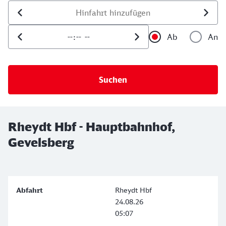
Datum der Hinfahrt
Uhrzeit der Hinfahrt
Ab
An
Uhrzeit als 
Uh
Rheydt Hbf - Hauptbahnhof,
Gevelsberg
Rheydt Hbf
24.08.26
05:07