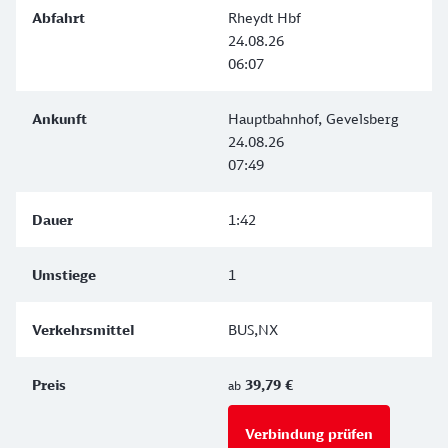
Rheydt Hbf
24.08.26
06:07
Hauptbahnhof, Gevelsberg
24.08.26
07:49
1:42
1
BUS,NX
39,79 €
ab
Verbindung prüfen
für Preise 