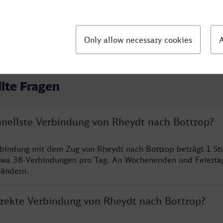
llte Fragen
chnellste Verbindung von Rheydt nach Bottrop?
rbindung mit dem Zug von Rheydt nach Bottrop beträgt 1 S
twa 38 Verbindungen pro Tag. An Wochenenden und Feierta
 ändern.
direkte Verbindung von Rheydt nach Bottrop?