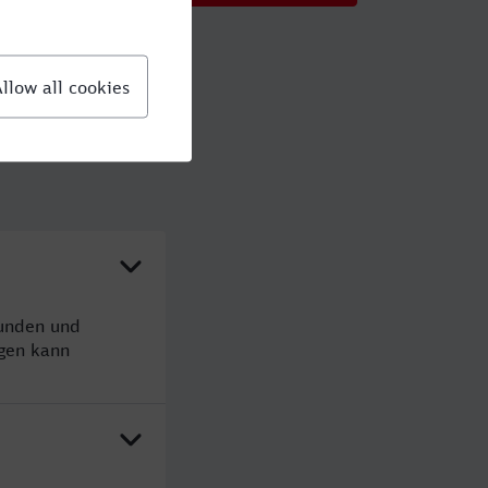
tunden und
gen kann