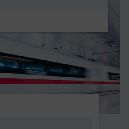
Metanavigatio