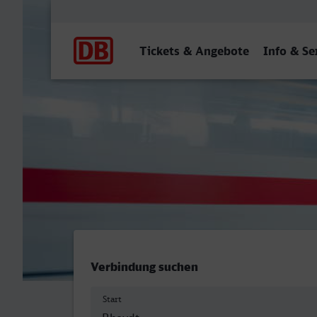
Hauptnavigation
Tickets & Angebote
Info & Se
Rheydt Hbf - Bottrop Hbf
Verbindung suchen
Start