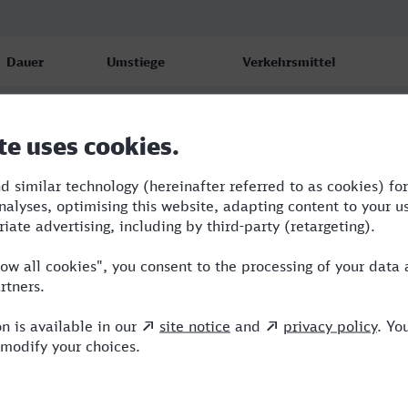
Dauer
Umstiege
Verkehrsmittel
1:18
2
RE,RRB,NX
1:18
2
RE,RRB,NX
1:18
2
RE,RRB,NX