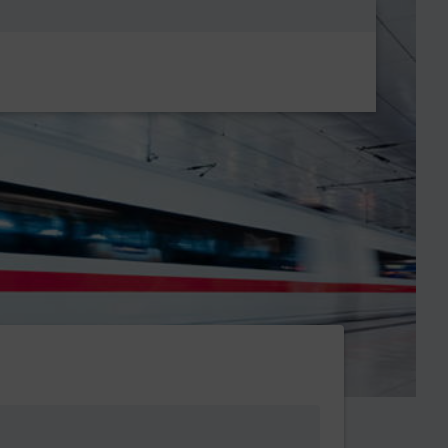
Metanavigatio