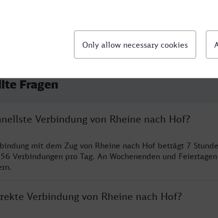
llte Fragen
chnellste Verbindung von Rheine nach Hof?
rbindung mit dem Zug von Rheine nach Hof beträgt 7 Stund
 56 Verbindungen pro Tag. An Wochenenden und Feiertagen 
ern.
direkte Verbindung von Rheine nach Hof?