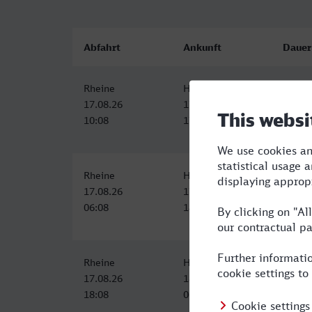
Abfahrt
Ankunft
Dauer
Rheine
Hof Hbf
7:16
17.08.26
17.08.26
10:08
17:24
Rheine
Hof Hbf
8:09
17.08.26
17.08.26
06:08
14:17
Rheine
Hof Hbf
12:46
17.08.26
18.08.26
18:08
06:54