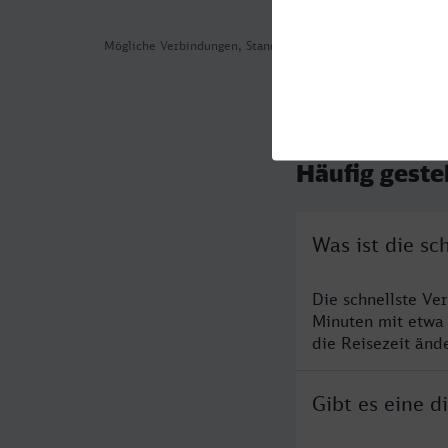
Mögliche Verbindungen, Stand: 2026-08-03 06:21
Häufig geste
Was ist die s
Die schnellste Ve
Minuten mit etwa
die Reisezeit änd
Gibt es eine 