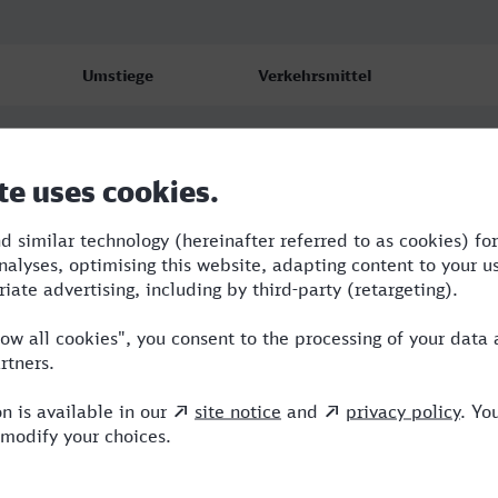
Umstiege
Verkehrsmittel
5
RE,NX,IC,ICE
4
BUS,RE,NX,ICE
5
BUS,AG,NX,ICE