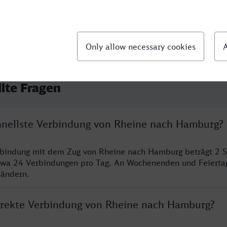
llte Fragen
chnellste Verbindung von Rheine nach Hamburg?
erbindung mit dem Zug von Rheine nach Hamburg beträgt 2 
twa 24 Verbindungen pro Tag. An Wochenenden und Feierta
 ändern.
direkte Verbindung von Rheine nach Hamburg?