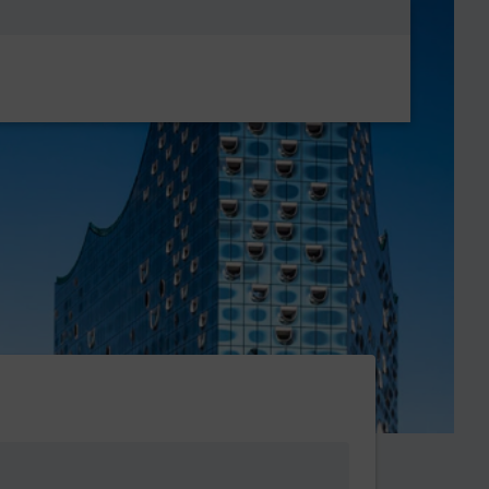
Metanavigatio