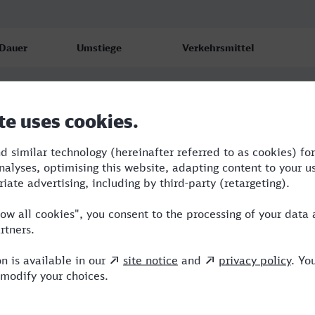
Dauer
Umstiege
Verkehrsmittel
2:36
1
RE,ICE
2:37
1
WFB,ICE
2:37
1
WFB,ICE