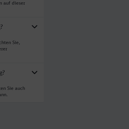
n auf dieser
g?
hten Sie,
erer
g?
ten Sie auch
ann.