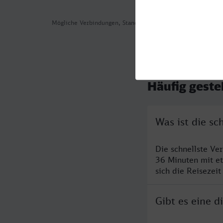
Mögliche Verbindungen, Stand: 2026-08-02 01:53
Häufig geste
Was ist die s
Die schnellste V
36 Minuten mit e
sich die Reisezeit
Gibt es eine 