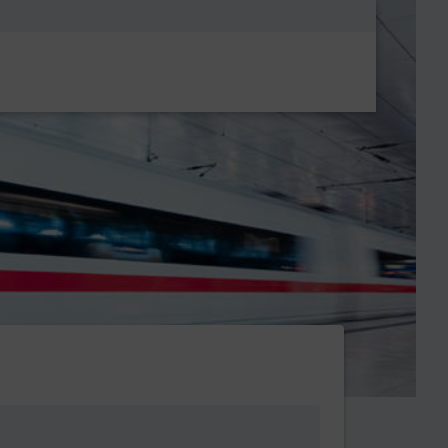
Metanavigatio