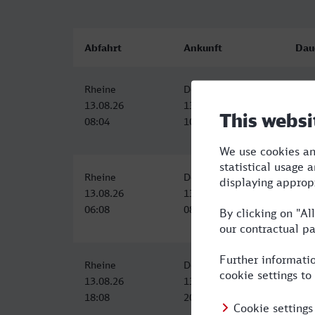
Abfahrt
Ankunft
Dau
Rheine
Dormagen
2:28
13.08.26
13.08.26
08:04
10:32
Rheine
Dormagen
2:46
13.08.26
13.08.26
06:08
08:54
Rheine
Dormagen
2:46
13.08.26
13.08.26
18:08
20:54