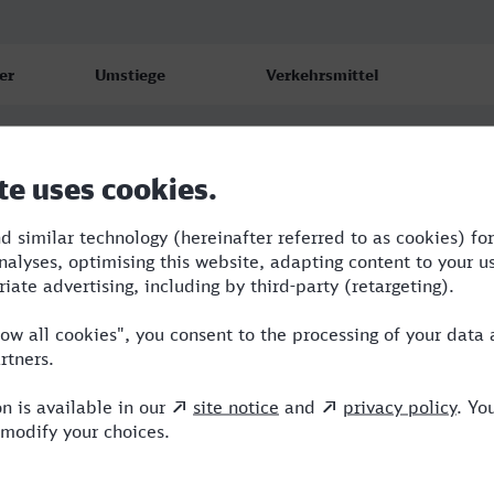
er
Umstiege
Verkehrsmittel
1
S,IC
0
NX
0
NX