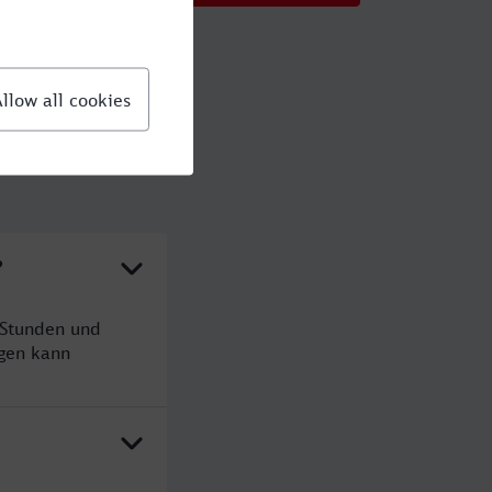
?
 Stunden und
gen kann