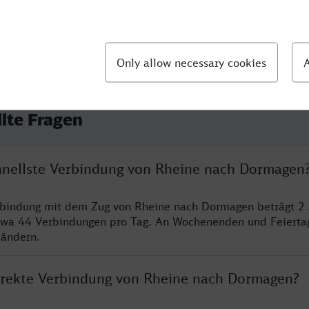
llte Fragen
chnellste Verbindung von Rheine nach Dormagen
erbindung mit dem Zug von Rheine nach Dormagen beträgt 2
twa 44 Verbindungen pro Tag. An Wochenenden und Feierta
 ändern.
direkte Verbindung von Rheine nach Dormagen?