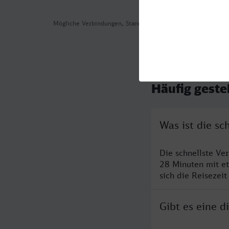
Mögliche Verbindungen, Stand: 2026-07-30 08:58
Häufig geste
Was ist die s
Die schnellste V
28 Minuten mit e
sich die Reisezeit
Gibt es eine 