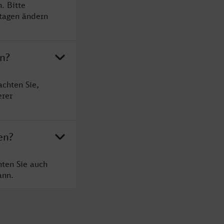
. Bitte
rtagen ändern
en?
chten Sie,
erer
en?
hten Sie auch
ann.