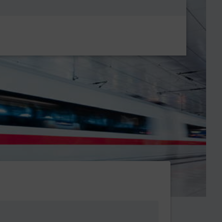
Metanavigatio