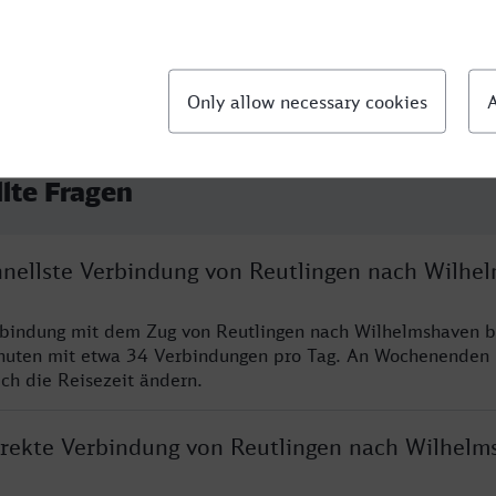
llte Fragen
chnellste Verbindung von Reutlingen nach Wilhe
rbindung mit dem Zug von Reutlingen nach Wilhelmshaven b
nuten mit etwa 34 Verbindungen pro Tag. An Wochenenden
ich die Reisezeit ändern.
direkte Verbindung von Reutlingen nach Wilhelm