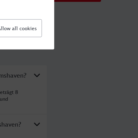
lmshaven?
eträgt 8
 und
shaven?