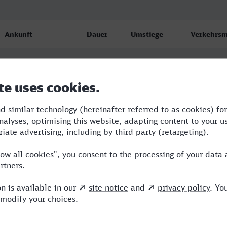
Ankunft
Dauer
Umstiege
Verkehrsm
Wilhelmshaven
8:04
4
RE,NWB,IC
19.08.26
15:21
Wilhelmshaven
8:07
3
RE,NWB,I
19.08.26
14:21
Wilhelmshaven
10:43
3
BUS,NWB,
20.08.26
07:21