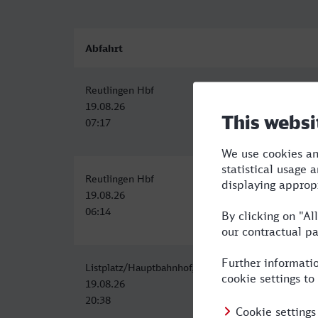
Abfahrt
Reutlingen Hbf
19.08.26
07:17
Reutlingen Hbf
19.08.26
06:14
Listplatz/Hauptbahnhof, Reutlingen
19.08.26
20:38