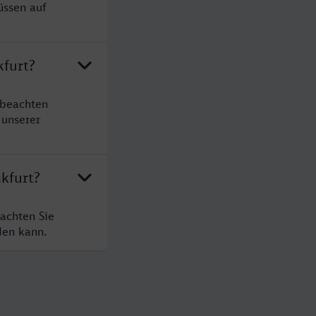
üssen auf
kfurt?
 beachten
 unserer
kfurt?
eachten Sie
den kann.