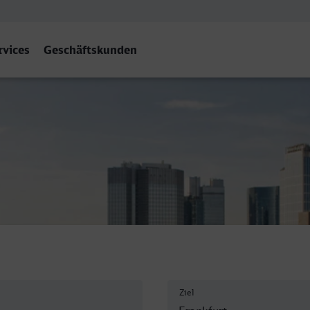
rvices
Geschäftskunden
 (Main) Hbf
Ziel