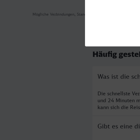
Mögliche Verbindungen, Stand: 2026-08-05 02:57
Häufig geste
Was ist die sc
Die schnellste Ve
und 24 Minuten m
kann sich die Rei
Gibt es eine d