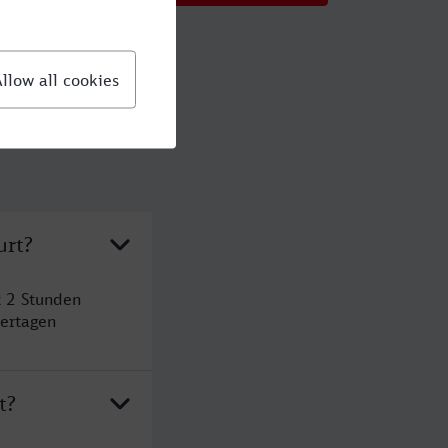
urt?
t 2 Stunden
ertagen
t?