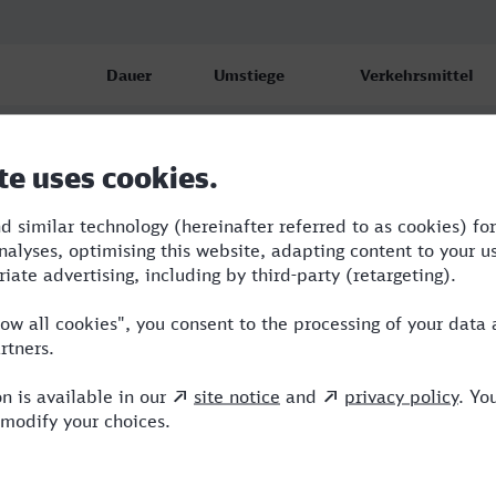
Dauer
Umstiege
Verkehrsmittel
2:24
1
RE,ICE
2:26
1
RE,ICE
2:24
1
RE,ICE