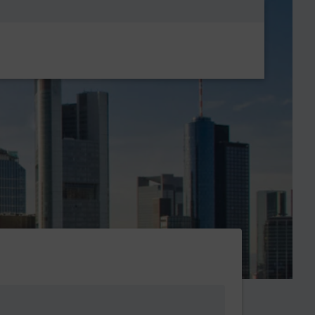
Metanavigatio