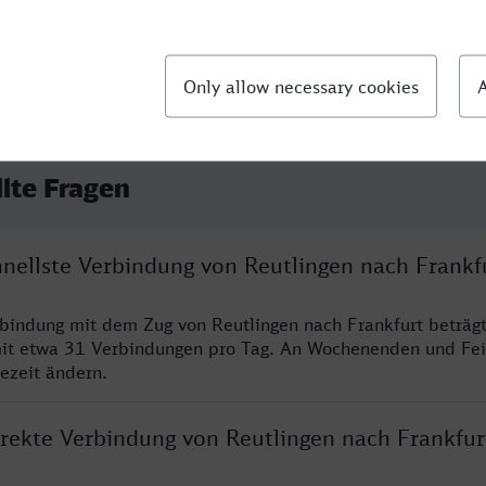
llte Fragen
hnellste Verbindung von Reutlingen nach Frankf
rbindung mit dem Zug von Reutlingen nach Frankfurt beträg
it etwa 31 Verbindungen pro Tag. An Wochenenden und Fei
sezeit ändern.
irekte Verbindung von Reutlingen nach Frankfur