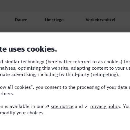
Dauer
Umstiege
Verkehrsmittel
3:17
2
RRB,NX,ICE
3:25
2
R,NX,ICE
3:24
2
R,NX,ICE