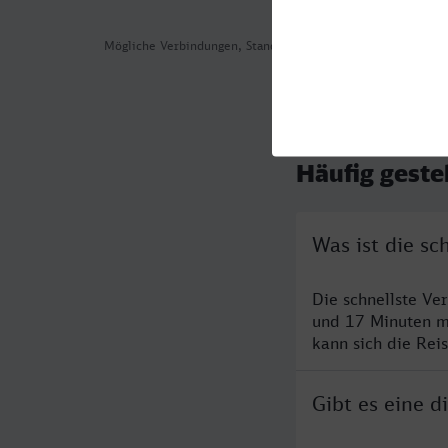
Mögliche Verbindungen, Stand: 2026-08-05 13:47
Häufig geste
Was ist die s
Die schnellste V
und 17 Minuten m
kann sich die Rei
Gibt es eine 