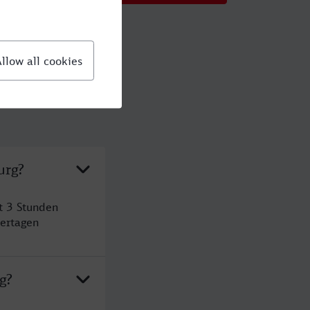
urg?
t 3 Stunden
ertagen
g?