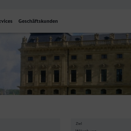
rvices
Geschäftskunden
 Hbf
Ziel