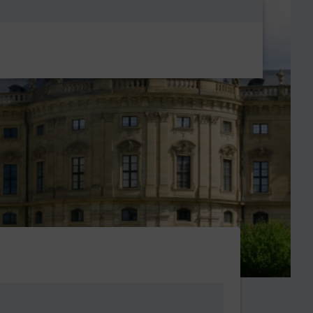
Metanavigatio