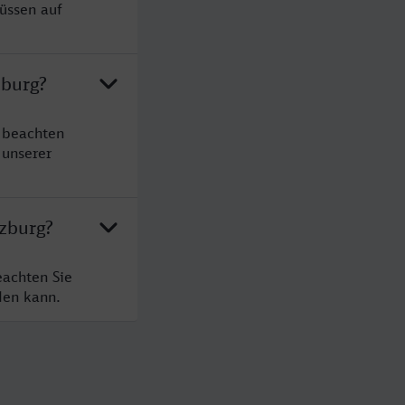
üssen auf
zburg?
 beachten
 unserer
zburg?
eachten Sie
den kann.