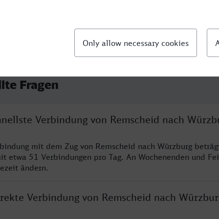
llte Fragen
chnellste Verbindung von Remscheid nach Würzb
erbindung mit dem Zug von Remscheid nach Würzburg beträg
it etwa 51 Verbindungen pro Tag. An Wochenenden und Fei
sezeit ändern.
direkte Verbindung von Remscheid nach Würzbur