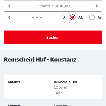
Datum der Hinfahrt
Uhrzeit der Hinfahrt
Ab
An
Uhrzeit als 
Uh
Remscheid Hbf - Konstanz
Remscheid Hbf
12.08.26
16:58
Konstanz