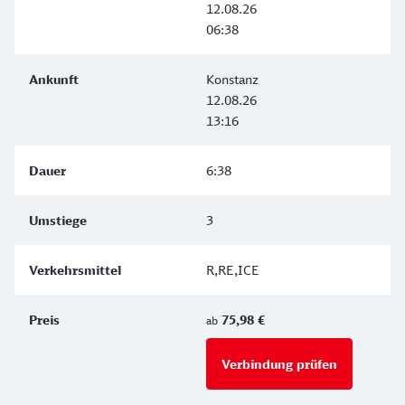
12.08.26
06:38
Konstanz
12.08.26
13:16
6:38
3
R,RE,ICE
75,98 €
ab
Verbindung prüfen
für Preise 