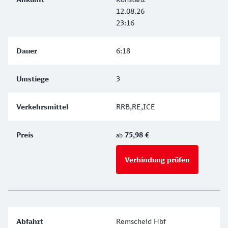
12.08.26
23:16
6:18
3
RRB,RE,ICE
75,98 €
ab
Verbindung prüfen
für Preise 
Remscheid Hbf