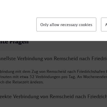
llte Fragen
chnellste Verbindung von Remscheid nach Friedr
rbindung mit dem Zug von Remscheid nach Friedrichshafen 
inuten mit etwa 52 Verbindungen pro Tag. An Wochenende
ich die Reisezeit ändern.
direkte Verbindung von Remscheid nach Friedric