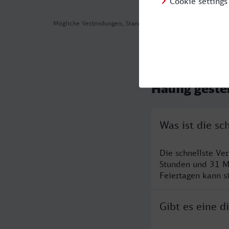
Mögliche Verbindungen, Stand: 2026-08-02 03:25
Häufig geste
Was ist die s
Die schnellste Ve
Stunden und 31 M
Feiertagen kann s
Gibt es eine 