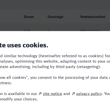
Dauer
Umstiege
Verkehrsmittel
5:31
4
RRB,NX,ICE
5:47
4
R,RE,NX,ICE
6:01
2
R,RE,ICE