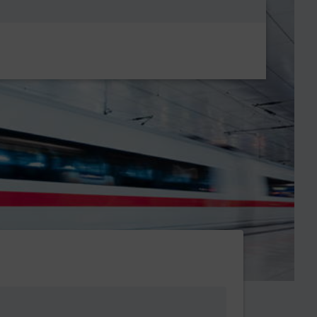
Metanavigatio