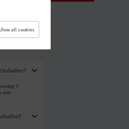
ichshafen?
beträgt 5
n und
hshafen?