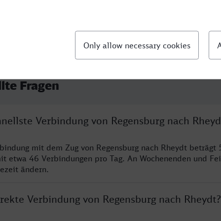
llte Fragen
chnellste Verbindung von Regensburg nach Rheyd
rbindung mit dem Zug von Regensburg nach Rheydt beträgt 
it etwa 46 Verbindungen pro Tag. An Wochenenden und Fei
sezeit ändern.
direkte Verbindung von Regensburg nach Rheydt?