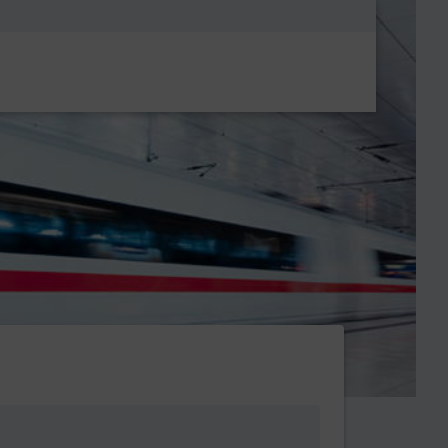
Metanavigatio