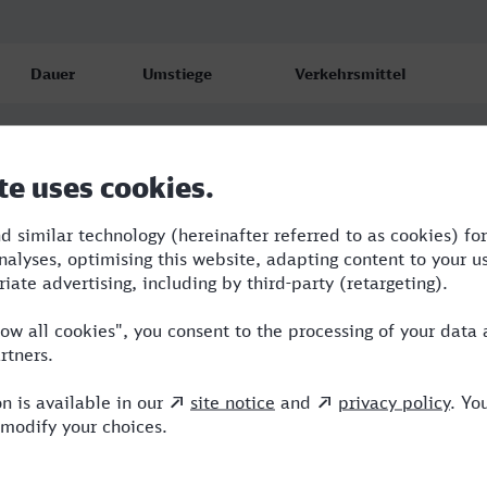
Dauer
Umstiege
Verkehrsmittel
5:33
2
RE,AG,ICE
5:40
3
RB,RE,ERB,ICE
9:57
6
BUS,RE,AG,ICE,TR