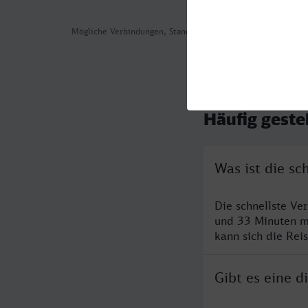
Mögliche Verbindungen, Stand: 2026-08-05 13:13
Häufig geste
Was ist die s
Die schnellste Ve
und 33 Minuten m
kann sich die Rei
Gibt es eine 