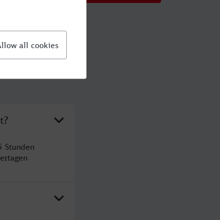
t?
5 Stunden
ertagen