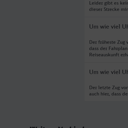
Leider gibt es ke
dieser Strecke mi
Um wie viel U
Der früheste Zug 
dass der Fahrplan
Reiseauskunft erha
Um wie viel U
Der letzte Zug vo
auch hier, dass d