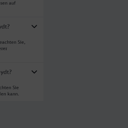
ssen auf
ydt?
eachten Sie,
erer
eydt?
chten Sie
den kann.