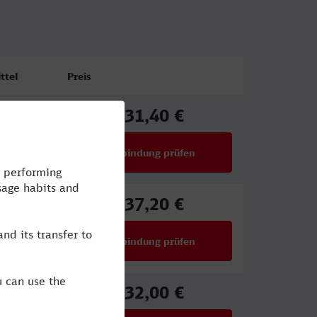
ttel
Preis
31,40 €
ab
Verbindung prüfen
für Preise ab 31,40 €
37,20 €
ab
Verbindung prüfen
für Preise ab 37,20 €
32,00 €
ab