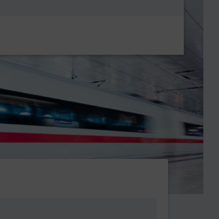
Metanavigatio