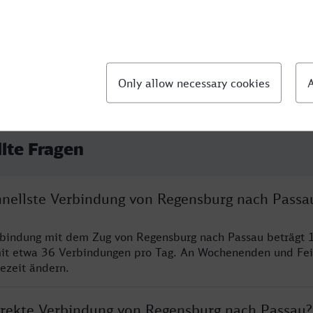
llte Fragen
chnellste Verbindung von Regensburg nach Passa
rbindung mit dem Zug von Regensburg nach Passau beträgt 
it etwa 36 Verbindungen pro Tag. An Wochenenden und Fei
sezeit ändern.
direkte Verbindung von Regensburg nach Passau?