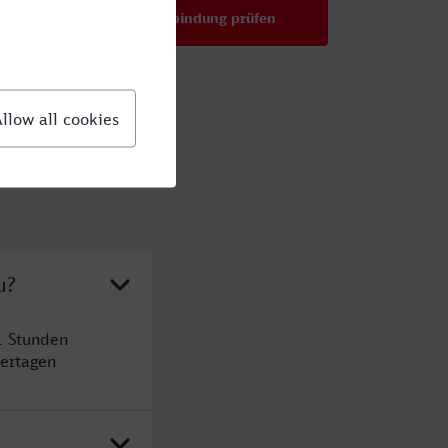
Verbindung prüfen
für Preise ab 32,00 €
u?
1 Stunden
ertagen