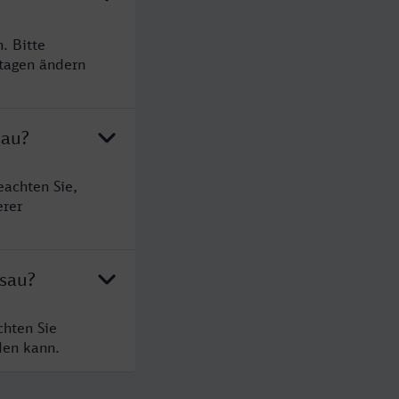
. Bitte
rtagen ändern
sau?
eachten Sie,
erer
ssau?
chten Sie
den kann.