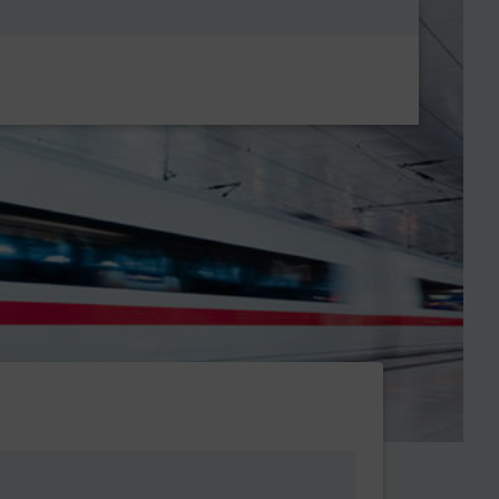
Metanavigatio