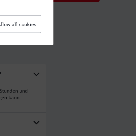
?
 Stunden und
gen kann