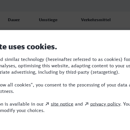
Dauer
Umstiege
Verkehrsmittel
5:14
1
AG,ICE
5:18
1
RE,ICE
8:19
3
AG,ICE,NX