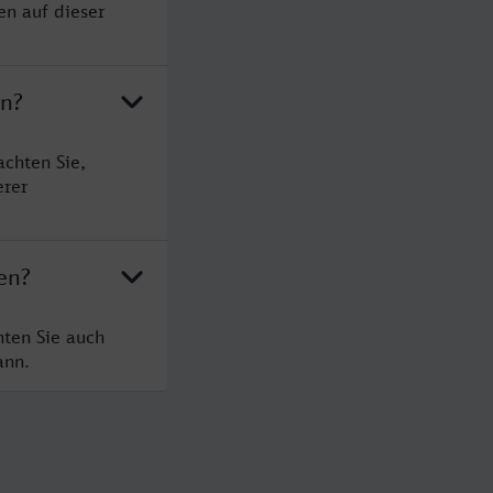
en auf dieser
en?
achten Sie,
erer
en?
hten Sie auch
ann.