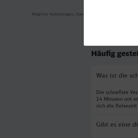
Mögliche Verbindungen, Stand: 2026-08-05 00:29
Häufig geste
Was ist die s
Die schnellste Ve
14 Minuten mit e
sich die Reisezeit
Gibt es eine 