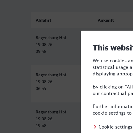
Abfahrt
Ankunft
Regensburg Hbf
Essen Hbf
19.08.26
19.08.26
09:48
15:02
Regensburg Hbf
Essen Hbf
19.08.26
19.08.26
06:45
12:03
Regensburg Hbf
Essen Hbf
19.08.26
20.08.26
19:48
04:07