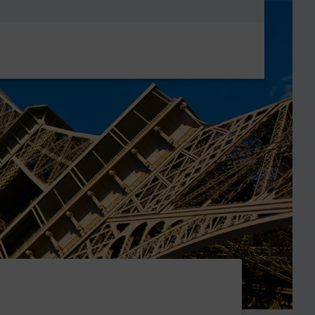
Metanavigatio