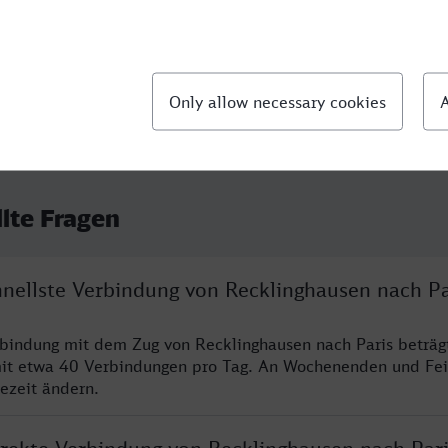
llte Fragen
hnellste Verbindung von Recklinghausen nach Pa
rbindung mit dem Zug von Recklinghausen nach Paris beträg
it etwa 40 Verbindungen pro Tag. An Wochenenden und Fei
sezeit ändern.