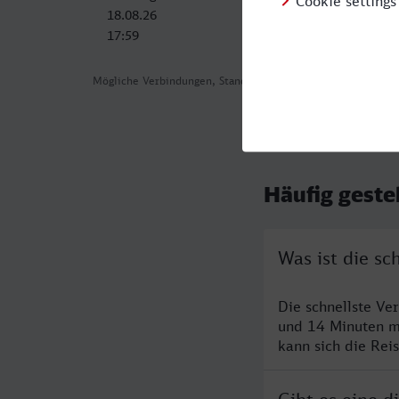
18.08.26
19.08.26
17:59
08:19
Mögliche Verbindungen, Stand: 2026-08-04 11:53
Häufig geste
Was ist die sc
Die schnellste Ve
und 14 Minuten m
kann sich die Rei