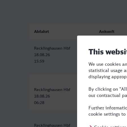
Abfahrt
Ankunft
Recklinghausen Hbf
Paris Est
18.08.26
18.08.26
15:59
22:13
Recklinghausen Hbf
Paris Est
18.08.26
18.08.26
06:28
13:03
Recklinghausen Hbf
Paris Est