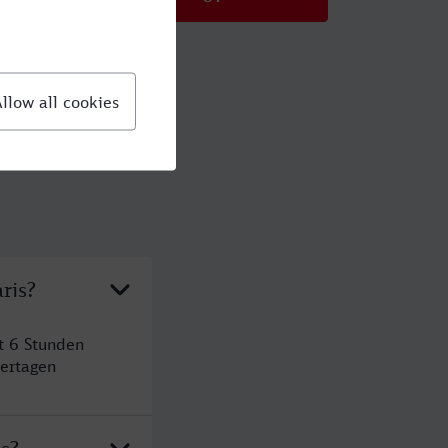
ris?
t 6 Stunden
ertagen