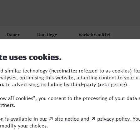
Dauer
Umstiege
Verkehrsmittel
6:14
3
TGV,ICE
6:35
2
RE,EUR,NX
14:20
5
RB,BUS,TGV,RE,ICE,NX