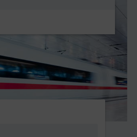
Metanavigatio