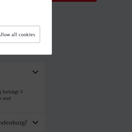
 beträgt 5
n und
andenburg?