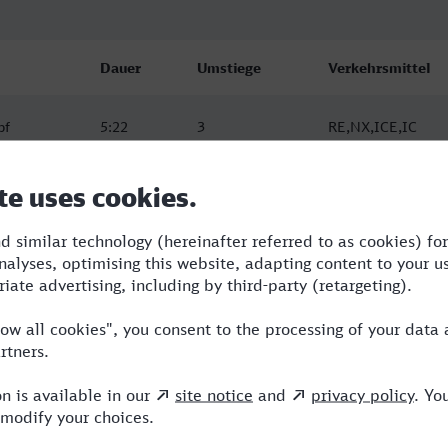
Dauer
Umstiege
Verkehrsmittel
bf
5:22
3
RE,NX,ICE,IC
bf
7:22
3
RE,OE,ICE
bf
6:16
4
RE,OE,NX,ICE