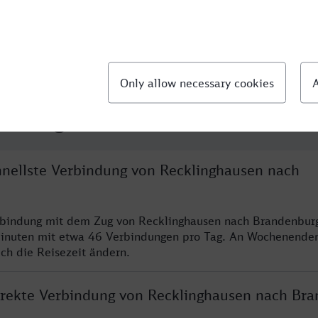
llte Fragen
chnellste Verbindung von Recklinghausen nach
rbindung mit dem Zug von Recklinghausen nach Brandenburg
inuten mit etwa 46 Verbindungen pro Tag. An Wochenende
ich die Reisezeit ändern.
direkte Verbindung von Recklinghausen nach Br