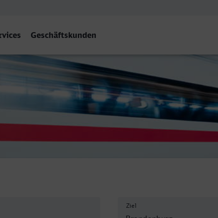
rvices
Geschäftskunden
ndenburg Hbf
Ziel