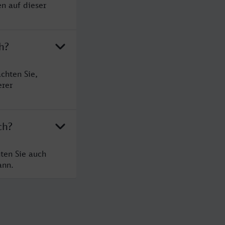
en auf dieser
h?
chten Sie,
erer
ch?
ten Sie auch
ann.