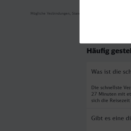
Mögliche Verbindungen, Stand: 2026-08-03 04:48
Häufig geste
Was ist die sc
Die schnellste Ve
27 Minuten mit e
sich die Reisezeit
Gibt es eine d