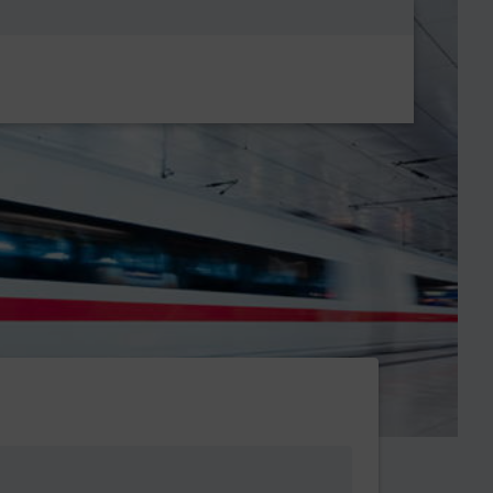
Metanavigatio