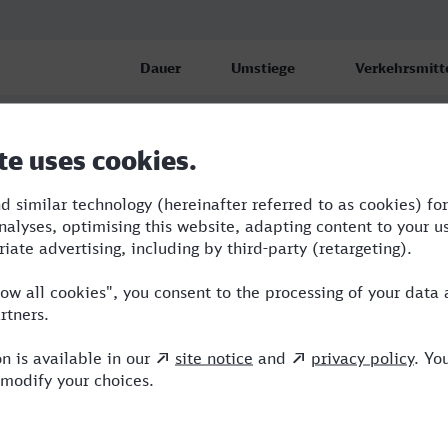
Dauer
Umstiege
Verkehrsmitt
3:27
2
BUS,RE,ICE
3:30
2
BUS,RE,ICE
ittlich
3:48
2
BUS,NX