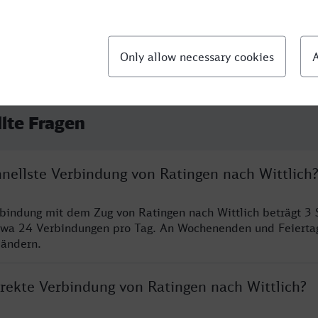
llte Fragen
hnellste Verbindung von Ratingen nach Wittlich
rbindung mit dem Zug von Ratingen nach Wittlich beträgt 3
twa 24 Verbindungen pro Tag. An Wochenenden und Feierta
 ändern.
irekte Verbindung von Ratingen nach Wittlich?