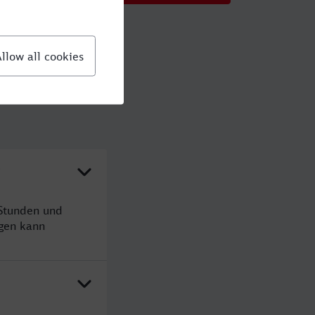
?
 Stunden und
gen kann